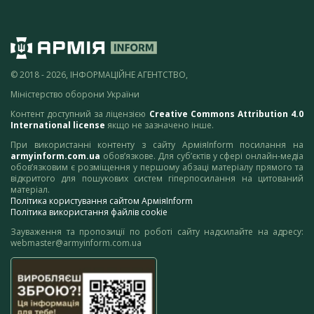
© 2018 - 2026, ІНФОРМАЦІЙНЕ АГЕНТСТВО,
Міністерство оборони України
Контент доступний за ліцензією
Creative Commons Attribution 4.0
International license
якщо не зазначено інше.
При використанні контенту з сайту АрміяInform посилання на
armyinform.com.ua
обов’язкове. Для суб’єктів у сфері онлайн-медіа
обов’язковим є розміщення у першому абзаці матеріалу прямого та
відкритого для пошукових систем гіперпосилання на цитований
матеріал.
Політика користування сайтом АрміяInform
Політика використання файлів cookie
Зауваження та пропозиції по роботі сайту надсилайте на адресу:
webmaster@armyinform.com.ua