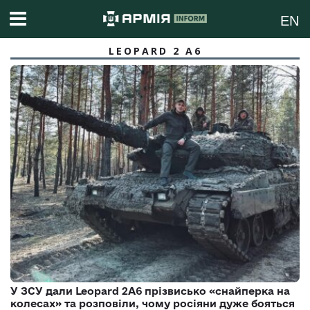
EN
LEOPARD 2 A6
У ЗСУ дали Leopard 2A6 прізвисько «снайперка на
колесах» та розповіли, чому росіяни дуже бояться