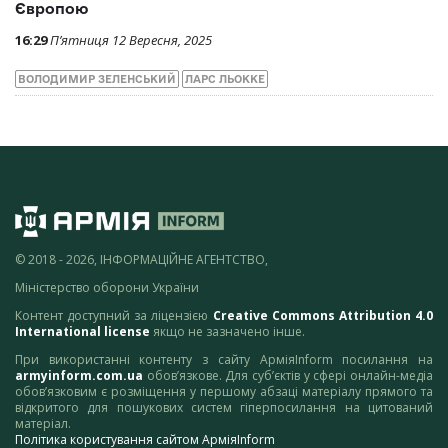
Європою
16:29
П’ятниця 12 Вересня, 2025
ВОЛОДИМИР ЗЕЛЕНСЬКИЙ
ЛАРС ЛЬОККЕ
© 2018 - 2026, ІНФОРМАЦІЙНЕ АГЕНТСТВО,
Міністерство оборони України
Контент доступний за ліцензією
Creative Commons Attribution 4.0
International license
якщо не зазначено інше.
При використанні контенту з сайту АрміяInform посилання на
armyinform.com.ua
обов’язкове. Для суб’єктів у сфері онлайн-медіа
обов’язковим є розміщення у першому абзаці матеріалу прямого та
відкритого для пошукових систем гіперпосилання на цитований
матеріал.
Політика користування сайтом АрміяInform