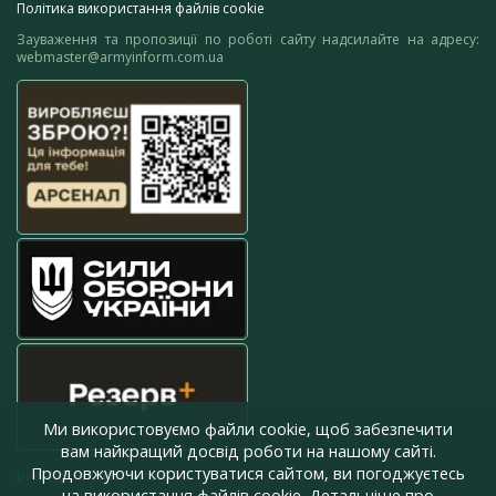
Політика використання файлів cookie
Зауваження та пропозиції по роботі сайту надсилайте на адресу:
webmaster@armyinform.com.ua
Ми використовуємо файли cookie, щоб забезпечити
вам найкращий досвід роботи на нашому сайті.
Продовжуючи користуватися сайтом, ви погоджуєтесь
press@armyinform.com.ua
на використання файлів cookie. Детальніше про