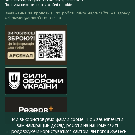
Політика використання файлів cookie
Зауваження та пропозиції по роботі сайту надсилайте на адресу:
webmaster@armyinform.com.ua
Ми використовуємо файли cookie, щоб забезпечити
вам найкращий досвід роботи на нашому сайті.
Продовжуючи користуватися сайтом, ви погоджуєтесь
press@armyinform.com.ua