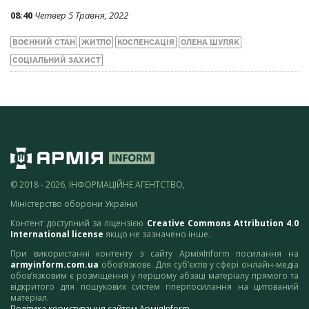
08:40
Четвер 5 Травня, 2022
ВОЄННИЙ СТАН
ЖИТЛО
КОСПЕНСАЦІЯ
ОЛЕНА ШУЛЯК
СОЦІАЛЬНИЙ ЗАХИСТ
© 2018 - 2026, ІНФОРМАЦІЙНЕ АГЕНТСТВО,
Міністерство оборони України
Контент доступний за ліцензією
Creative Commons Attribution 4.0
International license
якщо не зазначено інше.
При використанні контенту з сайту АрміяInform посилання на
armyinform.com.ua
обов’язкове. Для суб’єктів у сфері онлайн-медіа
обов’язковим є розміщення у першому абзаці матеріалу прямого та
відкритого для пошукових систем гіперпосилання на цитований
матеріал.
Політика користування сайтом АрміяInform