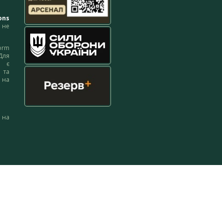
ons
не
orm
Для
м є
 та
 на
 на