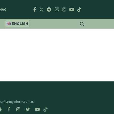
НАС
ENGLISH
ess@armyinform.com.ua