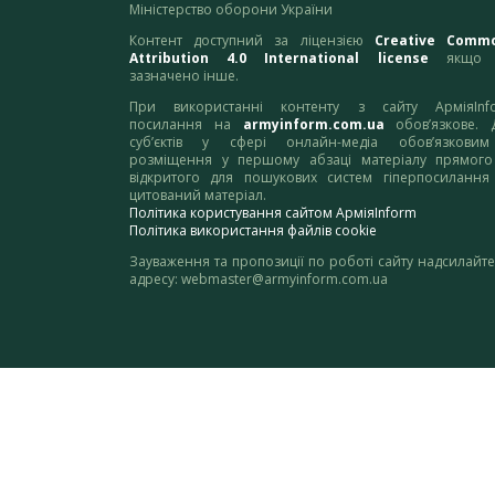
Міністерство оборони України
Контент доступний за ліцензією
Creative Comm
Attribution 4.0 International license
якщо 
зазначено інше.
При використанні контенту з сайту АрміяInf
посилання на
armyinform.com.ua
обов’язкове. 
суб’єктів у сфері онлайн-медіа обов’язкови
розміщення у першому абзаці матеріалу прямого
відкритого для пошукових систем гіперпосилання
цитований матеріал.
Політика користування сайтом АрміяInform
Політика використання файлів cookie
Зауваження та пропозиції по роботі сайту надсилайте
адресу:
webmaster@armyinform.com.ua