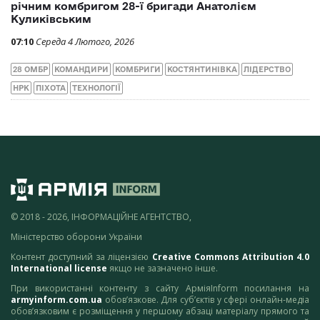
річним комбригом 28-ї бригади Анатолієм
Куликівським
07:10
Середа 4 Лютого, 2026
28 ОМБР
КОМАНДИРИ
КОМБРИГИ
КОСТЯНТИНІВКА
ЛІДЕРСТВО
НРК
ПІХОТА
ТЕХНОЛОГІЇ
© 2018 - 2026, ІНФОРМАЦІЙНЕ АГЕНТСТВО,
Міністерство оборони України
Контент доступний за ліцензією
Creative Commons Attribution 4.0
International license
якщо не зазначено інше.
При використанні контенту з сайту АрміяInform посилання на
armyinform.com.ua
обов’язкове. Для суб’єктів у сфері онлайн-медіа
обов’язковим є розміщення у першому абзаці матеріалу прямого та