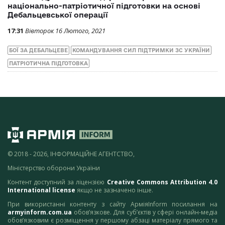
національно-патріотичної підготовки на основі
Дебальцевської операції
17:31
Вівторок 16 Лютого, 2021
БОЇ ЗА ДЕБАЛЬЦЕВЕ
КОМАНДУВАННЯ СИЛ ПІДТРИМКИ ЗС УКРАЇНИ
ПАТРІОТИЧНА ПІДГОТОВКА
© 2018 - 2026, ІНФОРМАЦІЙНЕ АГЕНТСТВО,
Міністерство оборони України
Контент доступний за ліцензією
Creative Commons Attribution 4.0
International license
якщо не зазначено інше.
При використанні контенту з сайту АрміяInform посилання на
armyinform.com.ua
обов’язкове. Для суб’єктів у сфері онлайн-медіа
обов’язковим є розміщення у першому абзаці матеріалу прямого та