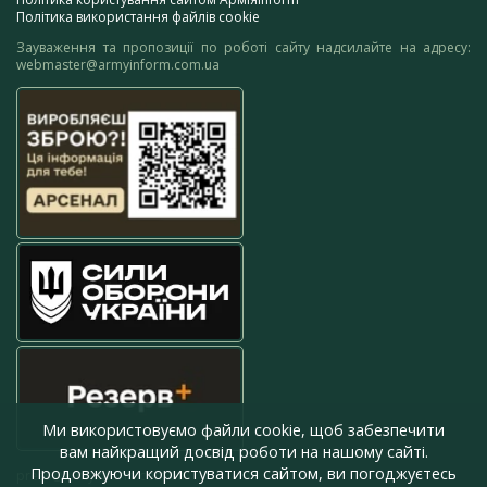
Політика використання файлів cookie
Зауваження та пропозиції по роботі сайту надсилайте на адресу:
webmaster@armyinform.com.ua
Ми використовуємо файли cookie, щоб забезпечити
вам найкращий досвід роботи на нашому сайті.
Продовжуючи користуватися сайтом, ви погоджуєтесь
press@armyinform.com.ua