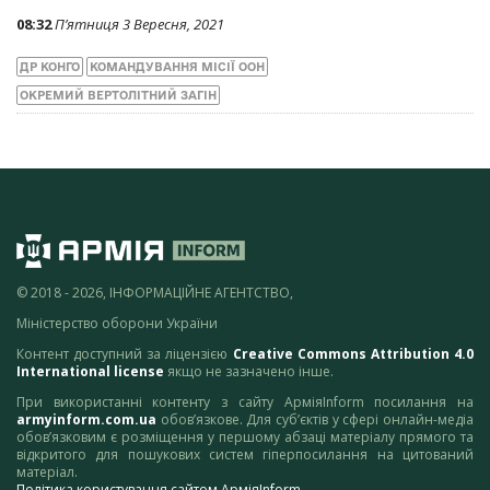
08:32
П’ятниця 3 Вересня, 2021
ДР КОНГО
КОМАНДУВАННЯ МІСІЇ ООН
ОКРЕМИЙ ВЕРТОЛІТНИЙ ЗАГІН
© 2018 - 2026, ІНФОРМАЦІЙНЕ АГЕНТСТВО,
Міністерство оборони України
Контент доступний за ліцензією
Creative Commons Attribution 4.0
International license
якщо не зазначено інше.
При використанні контенту з сайту АрміяInform посилання на
armyinform.com.ua
обов’язкове. Для суб’єктів у сфері онлайн-медіа
обов’язковим є розміщення у першому абзаці матеріалу прямого та
відкритого для пошукових систем гіперпосилання на цитований
матеріал.
Політика користування сайтом АрміяInform