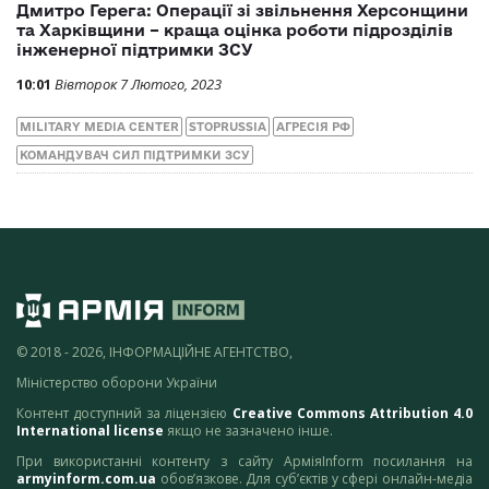
Дмитро Герега: Операції зі звільнення Херсонщини
та Харківщини – краща оцінка роботи підрозділів
інженерної підтримки ЗСУ
10:01
Вівторок 7 Лютого, 2023
MILITARY MEDIA CENTER
STOPRUSSIA
АГРЕСІЯ РФ
КОМАНДУВАЧ СИЛ ПІДТРИМКИ ЗСУ
© 2018 - 2026, ІНФОРМАЦІЙНЕ АГЕНТСТВО,
Міністерство оборони України
Контент доступний за ліцензією
Creative Commons Attribution 4.0
International license
якщо не зазначено інше.
При використанні контенту з сайту АрміяInform посилання на
armyinform.com.ua
обов’язкове. Для суб’єктів у сфері онлайн-медіа