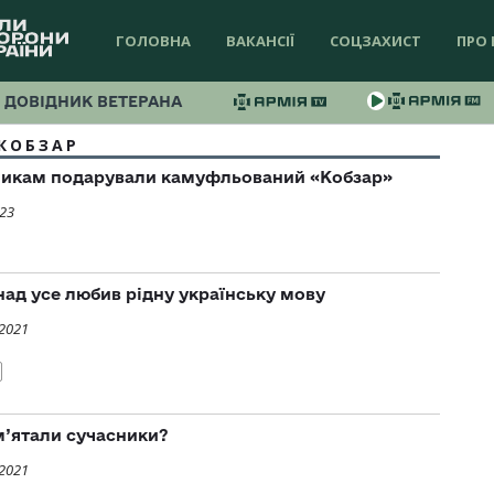
ГОЛОВНА
ВАКАНСІЇ
СОЦЗАХИСТ
ПРО 
ДОВІДНИК ВЕТЕРАНА
КОБЗАР
никам подарували камуфльований «Кобзар»
023
ад усе любив рідну українську мову
 2021
м’ятали сучасники?
 2021