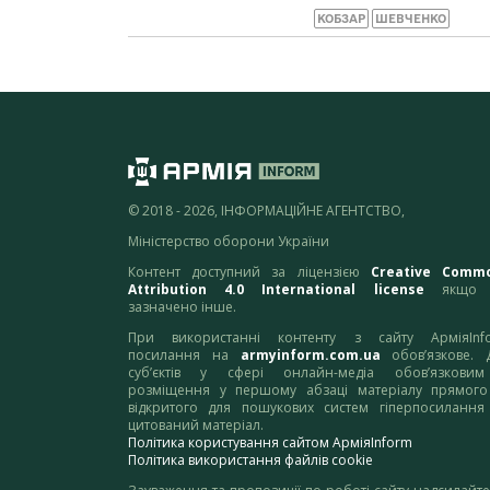
КОБЗАР
ШЕВЧЕНКО
© 2018 - 2026, ІНФОРМАЦІЙНЕ АГЕНТСТВО,
Міністерство оборони України
Контент доступний за ліцензією
Creative Comm
Attribution 4.0 International license
якщо 
зазначено інше.
При використанні контенту з сайту АрміяInf
посилання на
armyinform.com.ua
обов’язкове. 
суб’єктів у сфері онлайн-медіа обов’язкови
розміщення у першому абзаці матеріалу прямого
відкритого для пошукових систем гіперпосилання
цитований матеріал.
Політика користування сайтом АрміяInform
Політика використання файлів cookie