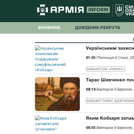
#НОВИНИ
ДОВІДНИК РЕКРУТА
Українським захис
01:05
П’ятниця 6 Січня, 2
КОБЗАР
ОК «ПІВНІЧ»
Тарас Шевченко пон
08:16
Вівторок 9 Березня,
КОБЗАР
ТАРАС ШЕВЧЕНКО
Яким Кобзаря запа
08:03
Вівторок 9 Березня,