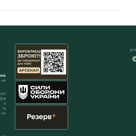
pr
ons
не
orm
Для
м є
 та
 на