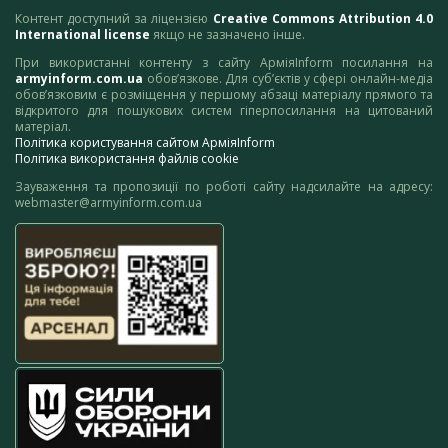
Контент доступний за ліцензією
Creative Commons Attribution 4.0
International license
якщо не зазначено інше.
При використанні контенту з сайту АрміяInform посилання на
armyinform.com.ua
обов’язкове. Для суб’єктів у сфері онлайн-медіа
обов’язковим є розміщення у першому абзаці матеріалу прямого та
відкритого для пошукових систем гіперпосилання на цитований
матеріал.
Політика користування сайтом АрміяInform
Політика використання файлів cookie
Зауваження та пропозиції по роботі сайту надсилайте на адресу:
webmaster@armyinform.com.ua