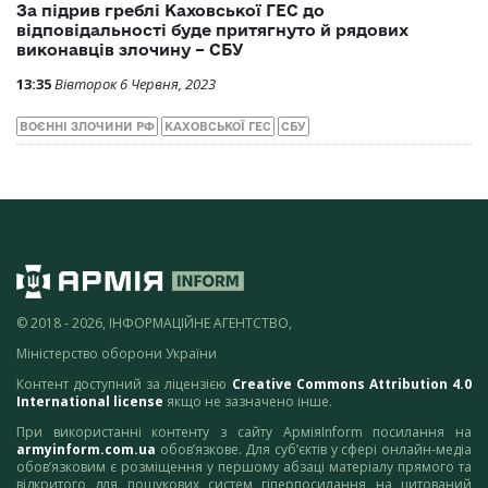
За підрив греблі Каховської ГЕС до
відповідальності буде притягнуто й рядових
виконавців злочину – СБУ
13:35
Вівторок 6 Червня, 2023
ВОЄННІ ЗЛОЧИНИ РФ
КАХОВСЬКОЇ ГЕС
СБУ
© 2018 - 2026, ІНФОРМАЦІЙНЕ АГЕНТСТВО,
Міністерство оборони України
Контент доступний за ліцензією
Creative Commons Attribution 4.0
International license
якщо не зазначено інше.
При використанні контенту з сайту АрміяInform посилання на
armyinform.com.ua
обов’язкове. Для суб’єктів у сфері онлайн-медіа
обов’язковим є розміщення у першому абзаці матеріалу прямого та
відкритого для пошукових систем гіперпосилання на цитований