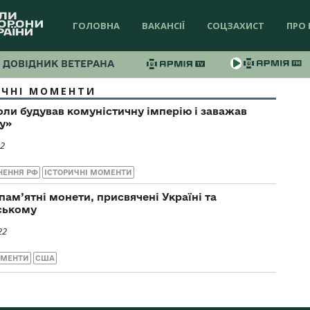
ГОЛОВНА
ВАКАНСІЇ
СОЦЗАХИСТ
ПРО 
ДОВІДНИК ВЕТЕРАНА
ИЧНІ МОМЕНТИ
коли будував комуністичну імперію і заважав
у»
22
НЕННЯ РФ
ІСТОРИЧНІ МОМЕНТИ
пам’ятні монети, присвячені Україні та
ському
22
ОМЕНТИ
США