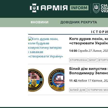
#НОВИНИ
ДОВІДНИК РЕКРУТА
ІСТОР
Кого дурив лєнін, 
«створювати Україн
14:00
Середа 27 Липня, 20
STOPRUSSIA
БЛОГ
ВТОРГ
Білий дім випустив 
Володимиру Зелен
11:42
Неділя 17 Квітня, 20
БІЛИЙ ДІМ
ІСТОРИЧНІ М