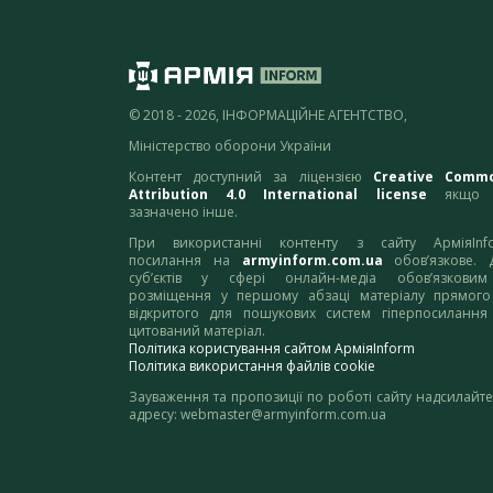
© 2018 - 2026, ІНФОРМАЦІЙНЕ АГЕНТСТВО,
Міністерство оборони України
Контент доступний за ліцензією
Creative Comm
Attribution 4.0 International license
якщо 
зазначено інше.
При використанні контенту з сайту АрміяInf
посилання на
armyinform.com.ua
обов’язкове. 
суб’єктів у сфері онлайн-медіа обов’язкови
розміщення у першому абзаці матеріалу прямого
відкритого для пошукових систем гіперпосилання
цитований матеріал.
Політика користування сайтом АрміяInform
Політика використання файлів cookie
Зауваження та пропозиції по роботі сайту надсилайте
адресу:
webmaster@armyinform.com.ua