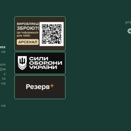
pr
ons
не
orm
Для
м є
 та
 на
 на