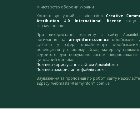
Міністерство оборони України
Контент доступний за ліцензією
Creative Comm
Attribution 4.0 International license
якщо 
зазначено інше.
При використанні контенту з сайту АрміяInf
посилання на
armyinform.com.ua
обов’язкове. 
суб’єктів у сфері онлайн-медіа обов’язкови
розміщення у першому абзаці матеріалу прямого
відкритого для пошукових систем гіперпосилання
цитований матеріал.
Політика користування сайтом АрміяInform
Політика використання файлів cookie
Зауваження та пропозиції по роботі сайту надсилайте
адресу:
webmaster@armyinform.com.ua