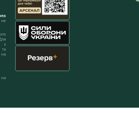
ons
не
orm
Для
м є
 та
 на
 на