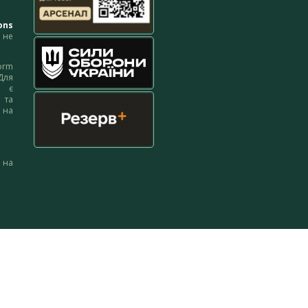
ons
не
orm
Для
м є
 та
 на
 на