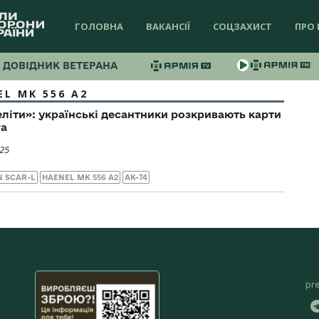
ГОЛОВНА
ВАКАНСІЇ
СОЦЗАХИСТ
ПРО 
ДОВІДНИК ВЕТЕРАНА
EL MK 556 A2
еліти»: українські десантники розкривають карти
га
025
N SCAR-L
HAENEL MK 556 A2
АК-74
pr