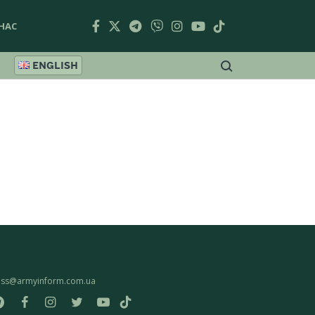
НАС
ENGLISH
ess@armyinform.com.ua