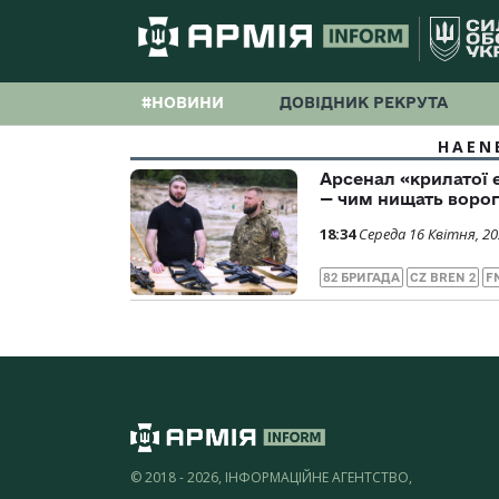
#НОВИНИ
ДОВІДНИК РЕКРУТА
HAEN
Арсенал «крилатої 
— чим нищать воро
18:34
Середа 16 Квітня, 2
82 БРИГАДА
CZ BREN 2
F
© 2018 - 2026, ІНФОРМАЦІЙНЕ АГЕНТСТВО,