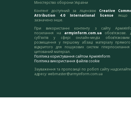
Міністерство оборони України
Контент доступний за ліцензією
Creative Comm
Attribution 4.0 International license
якщо 
зазначено інше.
При використанні контенту з сайту АрміяInf
посилання на
armyinform.com.ua
обов’язкове. 
суб’єктів у сфері онлайн-медіа обов’язкови
розміщення у першому абзаці матеріалу прямого
відкритого для пошукових систем гіперпосилання
цитований матеріал.
Політика користування сайтом АрміяInform
Політика використання файлів cookie
Зауваження та пропозиції по роботі сайту надсилайте
адресу:
webmaster@armyinform.com.ua