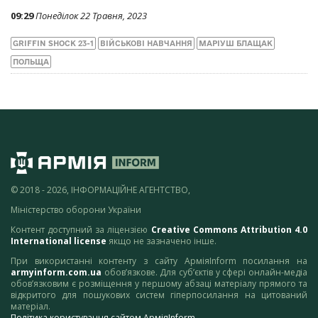
09:29
Понеділок 22 Травня, 2023
GRIFFIN SHOCK 23-1
ВІЙСЬКОВІ НАВЧАННЯ
МАРІУШ БЛАЩАК
ПОЛЬЩА
© 2018 - 2026, ІНФОРМАЦІЙНЕ АГЕНТСТВО,
Міністерство оборони України
Контент доступний за ліцензією
Creative Commons Attribution 4.0
International license
якщо не зазначено інше.
При використанні контенту з сайту АрміяInform посилання на
armyinform.com.ua
обов’язкове. Для суб’єктів у сфері онлайн-медіа
обов’язковим є розміщення у першому абзаці матеріалу прямого та
відкритого для пошукових систем гіперпосилання на цитований
матеріал.
Політика користування сайтом АрміяInform