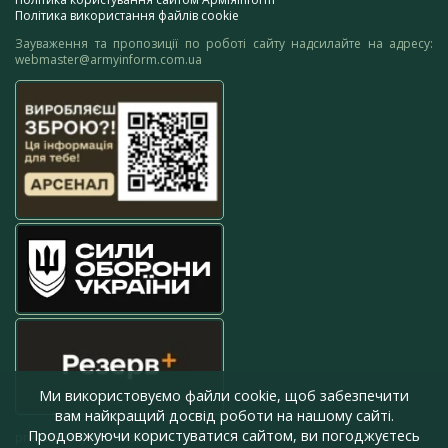
Політика використання файлів cookie
Зауваження та пропозиції по роботі сайту надсилайте на адресу:
webmaster@armyinform.com.ua
Ми використовуємо файли cookie, щоб забезпечити
вам найкращий досвід роботи на нашому сайті.
Продовжуючи користуватися сайтом, ви погоджуєтесь
press@armyinform.com.ua