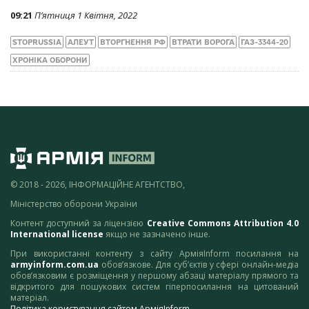
09:21
П’ятниця 1 Квітня, 2022
STOPRUSSIA
АЛЕУТ
ВТОРГНЕННЯ РФ
ВТРАТИ ВОРОГА
ГАЗ-3344-20
ХРОНІКА ОБОРОНИ
© 2018 - 2026, ІНФОРМАЦІЙНЕ АГЕНТСТВО,
Міністерство оборони України
Контент доступний за ліцензією
Creative Commons Attribution 4.0
International license
якщо не зазначено інше.
При використанні контенту з сайту АрміяInform посилання на
armyinform.com.ua
обов’язкове. Для суб’єктів у сфері онлайн-медіа
обов’язковим є розміщення у першому абзаці матеріалу прямого та
відкритого для пошукових систем гіперпосилання на цитований
матеріал.
Політика користування сайтом АрміяInform