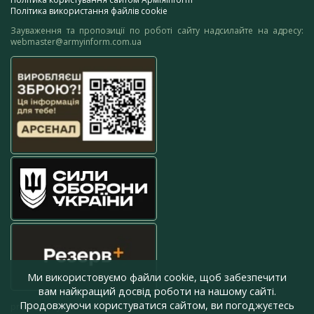
Політика використання файлів cookie
Зауваження та пропозиції по роботі сайту надсилайте на адресу:
webmaster@armyinform.com.ua
Ми використовуємо файли cookie, щоб забезпечити
вам найкращий досвід роботи на нашому сайті.
Продовжуючи користуватися сайтом, ви погоджуєтесь
press@armyinform.com.ua