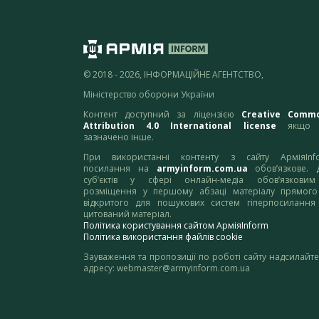
© 2018 - 2026, ІНФОРМАЦІЙНЕ АГЕНТСТВО,
Міністерство оборони України
Контент доступний за ліцензією
Creative Comm
Attribution 4.0 International license
якщо 
зазначено інше.
При використанні контенту з сайту АрміяInf
посилання на
armyinform.com.ua
обов’язкове. 
суб’єктів у сфері онлайн-медіа обов’язкови
розміщення у першому абзаці матеріалу прямого
відкритого для пошукових систем гіперпосилання
цитований матеріал.
Політика користування сайтом АрміяInform
Політика використання файлів cookie
Зауваження та пропозиції по роботі сайту надсилайте
адресу:
webmaster@armyinform.com.ua