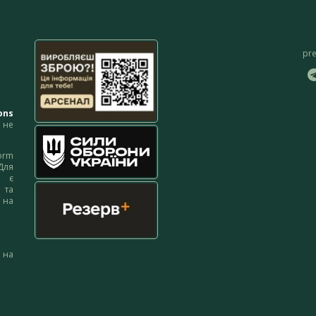
pr
ons
не
orm
Для
м є
 та
 на
 на