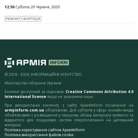
12:50
Субота 20 Червня, 2020
РЕМОНТ
ФОРТЕЦЯ
© 2018 - 2026, ІНФОРМАЦІЙНЕ АГЕНТСТВО,
Міністерство оборони України
Контент доступний за ліцензією
Creative Commons Attribution 4.0
International license
якщо не зазначено інше.
При використанні контенту з сайту АрміяInform посилання на
armyinform.com.ua
обов’язкове. Для суб’єктів у сфері онлайн-медіа
обов’язковим є розміщення у першому абзаці матеріалу прямого та
відкритого для пошукових систем гіперпосилання на цитований
матеріал.
Політика користування сайтом АрміяInform
Політика використання файлів cookie