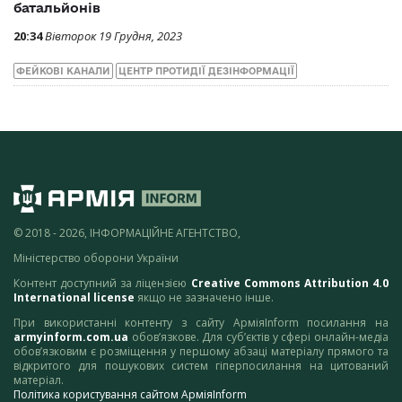
батальйонів
20:34
Вівторок 19 Грудня, 2023
ФЕЙКОВІ КАНАЛИ
ЦЕНТР ПРОТИДІЇ ДЕЗІНФОРМАЦІЇ
© 2018 - 2026, ІНФОРМАЦІЙНЕ АГЕНТСТВО,
Міністерство оборони України
Контент доступний за ліцензією
Creative Commons Attribution 4.0
International license
якщо не зазначено інше.
При використанні контенту з сайту АрміяInform посилання на
armyinform.com.ua
обов’язкове. Для суб’єктів у сфері онлайн-медіа
обов’язковим є розміщення у першому абзаці матеріалу прямого та
відкритого для пошукових систем гіперпосилання на цитований
матеріал.
Політика користування сайтом АрміяInform