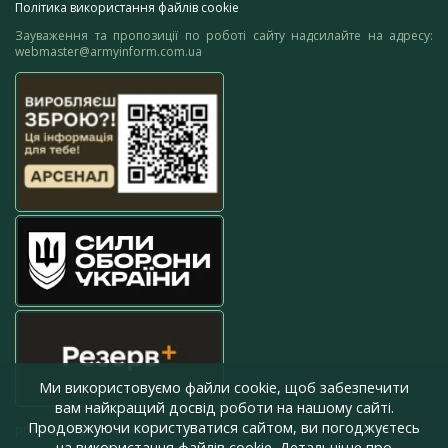
Політика використання файлів cookie
Зауваження та пропозиції по роботі сайту надсилайте на адресу:
webmaster@armyinform.com.ua
Ми використовуємо файли cookie, щоб забезпечити
вам найкращий досвід роботи на нашому сайті.
Продовжуючи користуватися сайтом, ви погоджуєтесь
press@armyinform.com.ua
на використання файлів cookie. Детальніше про