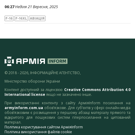
06:27
Неділя 21 Вересня, 2025
F-16
F-16XL
АВІАЦІЯ
© 2018 - 2026, ІНФОРМАЦІЙНЕ АГЕНТСТВО,
Міністерство оборони України
Контент доступний за ліцензією
Creative Commons Attribution 4.0
International license
якщо не зазначено інше.
При використанні контенту з сайту АрміяInform посилання на
armyinform.com.ua
обов’язкове. Для суб’єктів у сфері онлайн-медіа
обов’язковим є розміщення у першому абзаці матеріалу прямого та
відкритого для пошукових систем гіперпосилання на цитований
матеріал.
Політика користування сайтом АрміяInform
Політика використання файлів cookie