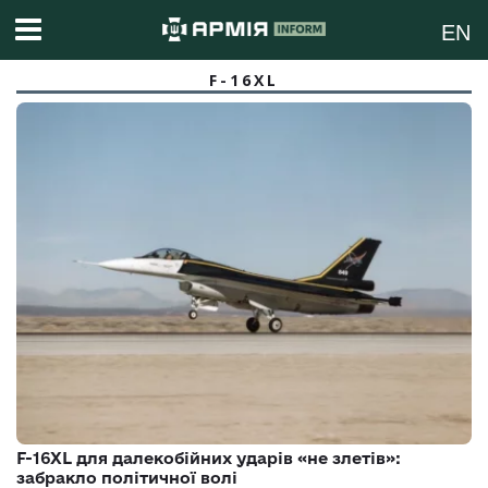
EN
F-16XL
F-16XL для далекобійних ударів «не злетів»:
забракло політичної волі