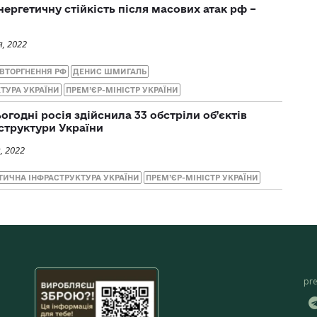
ергетичну стійкість після масових атак рф –
, 2022
ВТОРГНЕННЯ РФ
ДЕНИС ШМИГАЛЬ
ТУРА УКРАЇНИ
ПРЕМ’ЄР-МІНІСТР УКРАЇНИ
огодні росія здійснила 33 обстріли об’єктів
структури України
, 2022
ТИЧНА ІНФРАСТРУКТУРА УКРАЇНИ
ПРЕМ’ЄР-МІНІСТР УКРАЇНИ
pr