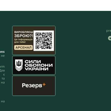
pr
ons
не
orm
Для
м є
 та
 на
 на