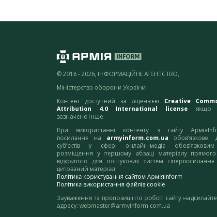
© 2018 - 2026, ІНФОРМАЦІЙНЕ АГЕНТСТВО,
Міністерство оборони України
Контент доступний за ліцензією
Creative Comm
Attribution 4.0 International license
якщо 
зазначено інше.
При використанні контенту з сайту АрміяInf
посилання на
armyinform.com.ua
обов’язкове. 
суб’єктів у сфері онлайн-медіа обов’язкови
розміщення у першому абзаці матеріалу прямого
відкритого для пошукових систем гіперпосилання
цитований матеріал.
Політика користування сайтом АрміяInform
Політика використання файлів cookie
Зауваження та пропозиції по роботі сайту надсилайте
адресу:
webmaster@armyinform.com.ua