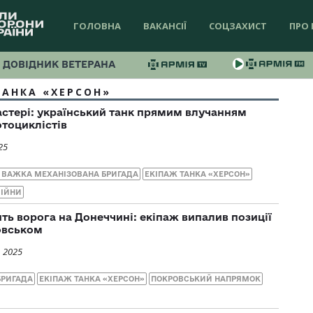
ГОЛОВНА
ВАКАНСІЇ
СОЦЗАХИСТ
ПРО 
ДОВІДНИК ВЕТЕРАНА
ТАНКА «ХЕРСОН»
бастері: український танк прямим влучанням
тоциклістів
25
5 ВАЖКА МЕХАНІЗОВАНА БРИГАДА
ЕКІПАЖ ТАНКА «ХЕРСОН»
ВІЙНИ
ть ворога на Донеччині: екіпаж випалив позиції
овськом
, 2025
БРИГАДА
ЕКІПАЖ ТАНКА «ХЕРСОН»
ПОКРОВСЬКИЙ НАПРЯМОК