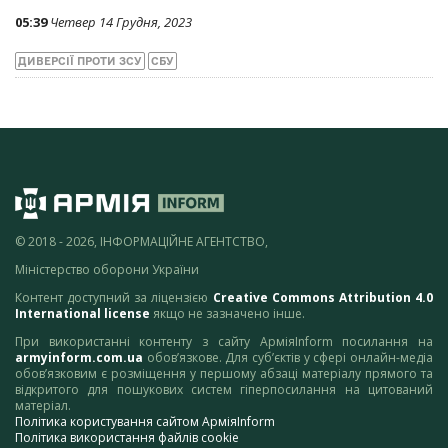
05:39
Четвер 14 Грудня, 2023
ДИВЕРСІЇ ПРОТИ ЗСУ
СБУ
© 2018 - 2026, ІНФОРМАЦІЙНЕ АГЕНТСТВО,
Міністерство оборони України
Контент доступний за ліцензією
Creative Commons Attribution 4.0
International license
якщо не зазначено інше.
При використанні контенту з сайту АрміяInform посилання на
armyinform.com.ua
обов’язкове. Для суб’єктів у сфері онлайн-медіа
обов’язковим є розміщення у першому абзаці матеріалу прямого та
відкритого для пошукових систем гіперпосилання на цитований
матеріал.
Політика користування сайтом АрміяInform
Політика використання файлів cookie