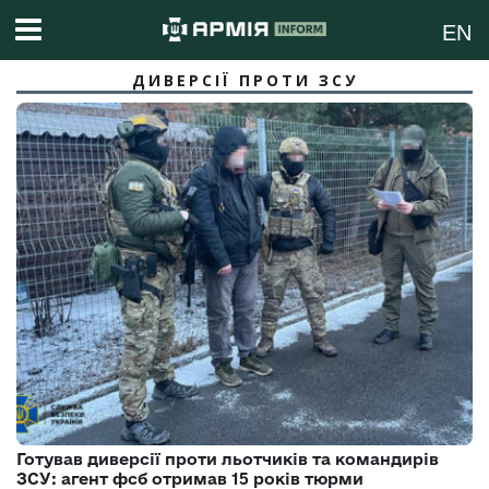
EN
ДИВЕРСІЇ ПРОТИ ЗСУ
Готував диверсії проти льотчиків та командирів
ЗСУ: агент фсб отримав 15 років тюрми