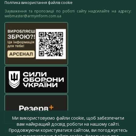
Політика використання файлів cookie
Зауваження та пропозиції по роботі сайту надсилайте на адресу:
webmaster@armyinform.com.ua
Ми використовуємо файли cookie, щоб забезпечити
вам найкращий досвід роботи на нашому сайті.
Продовжуючи користуватися сайтом, ви погоджуєтесь
press@armyinform.com.ua