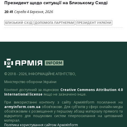
Президент щодо ситуації на Близькому Сході
20:41
Середа 4 Березня, 2026
БЛИЗЬКИЙ СХІД
ДОПОМОГА ПАРТНЕРАМ
ПРЕЗИДЕНТ УКРАЇНИ
© 2018 - 2026, ІНФОРМАЦІЙНЕ АГЕНТСТВО,
Міністерство оборони України
Контент доступний за ліцензією
Creative Commons Attribution 4.0
International license
якщо не зазначено інше.
При використанні контенту з сайту АрміяInform посилання на
armyinform.com.ua
обов’язкове. Для суб’єктів у сфері онлайн-медіа
обов’язковим є розміщення у першому абзаці матеріалу прямого та
відкритого для пошукових систем гіперпосилання на цитований
матеріал.
Політика користування сайтом АрміяInform