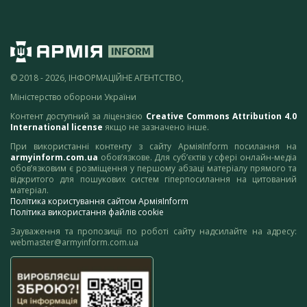
© 2018 - 2026, ІНФОРМАЦІЙНЕ АГЕНТСТВО,
Міністерство оборони України
Контент доступний за ліцензією
Creative Commons Attribution 4.0
International license
якщо не зазначено інше.
При використанні контенту з сайту АрміяInform посилання на
armyinform.com.ua
обов’язкове. Для суб’єктів у сфері онлайн-медіа
обов’язковим є розміщення у першому абзаці матеріалу прямого та
відкритого для пошукових систем гіперпосилання на цитований
матеріал.
Політика користування сайтом АрміяInform
Політика використання файлів cookie
Зауваження та пропозиції по роботі сайту надсилайте на адресу:
webmaster@armyinform.com.ua