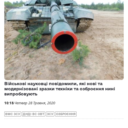
Військові науковці повідомили, які нові та
модернізовані зразки техніки та озброєння нині
випробовують
10:18
Четвер 28 Травня, 2020
ВМС ЗСУ
ДНДІ ВС ОВТ
ЗСУ
ОЗБРОЄННЯ