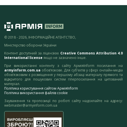
© 2018 - 2026, ІНФОРМАЦІЙНЕ АГЕНТСТВО,
Міністерство оборони України
Контент доступний за ліцензією
Creative Commons Attribution 4.0
International license
якщо не зазначено інше.
При використанні контенту з сайту АрміяInform посилання на
armyinform.com.ua
обов’язкове. Для суб’єктів у сфері онлайн-медіа
обов’язковим є розміщення у першому абзаці матеріалу прямого та
відкритого для пошукових систем гіперпосилання на цитований
матеріал.
Політика користування сайтом АрміяInform
Політика використання файлів cookie
Зауваження та пропозиції по роботі сайту надсилайте на адресу:
webmaster@armyinform.com.ua