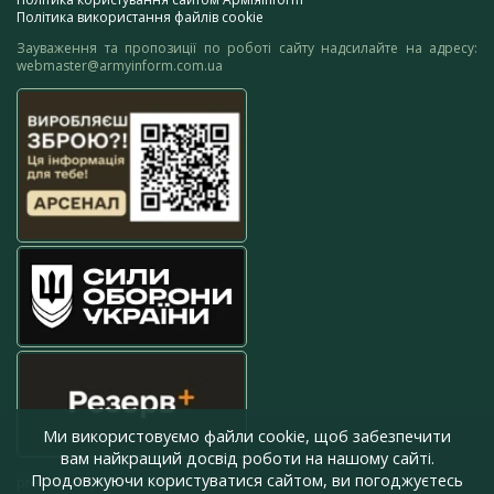
Політика використання файлів cookie
Зауваження та пропозиції по роботі сайту надсилайте на адресу:
webmaster@armyinform.com.ua
Ми використовуємо файли cookie, щоб забезпечити
вам найкращий досвід роботи на нашому сайті.
Продовжуючи користуватися сайтом, ви погоджуєтесь
press@armyinform.com.ua