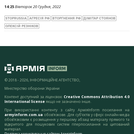
14:25
Вівторок 20 Грудня, 2022
STOPRUSSIA
АГРЕСІЯ РФ
ВТОРГНЕННЯ РФ
ДІМІТАР СТОЯНОВ
ОЛЕКСІЙ РЕЗНІКОВ
© 2018 - 2026, ІНФОРМАЦІЙНЕ АГЕНТСТВО,
Міністерство оборони України
Контент доступний за ліцензією
Creative Commons Attribution 4.0
International license
якщо не зазначено інше.
При використанні контенту з сайту АрміяInform посилання на
armyinform.com.ua
обов’язкове. Для суб’єктів у сфері онлайн-медіа
обов’язковим є розміщення у першому абзаці матеріалу прямого та
відкритого для пошукових систем гіперпосилання на цитований
матеріал.
Політика користування сайтом АрміяInform