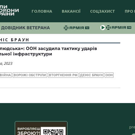
ГОЛОВНА
ВАКАНСІЇ
СОЦЗАХИСТ
ПРО 
ДОВІДНИК ВЕТЕРАНА
НІС БРАУН
людська»: ООН засудила тактику ударів
ільної інфраструктури
а, 2023
ВІЙНА
ВОРОЖІ ОБСТРІЛИ
ВТОРГНЕННЯ РФ
ДЕНІС БРАУН
ООН
pr