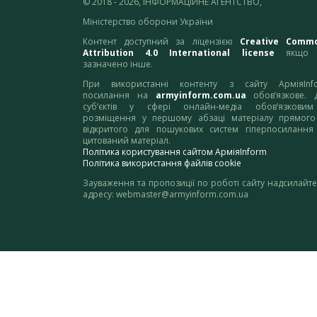
© 2018 - 2026, ІНФОРМАЦІЙНЕ АГЕНТСТВО,
Міністерство оборони України
Контент доступний за ліцензією
Creative Comm
Attribution 4.0 International license
якщо 
зазначено інше.
При використанні контенту з сайту АрміяInf
посилання на
armyinform.com.ua
обов’язкове. 
суб’єктів у сфері онлайн-медіа обов’язкови
розміщення у першому абзаці матеріалу прямого
відкритого для пошукових систем гіперпосилання
цитований матеріал.
Політика користування сайтом АрміяInform
Політика використання файлів cookie
Зауваження та пропозиції по роботі сайту надсилайте
адресу:
webmaster@armyinform.com.ua