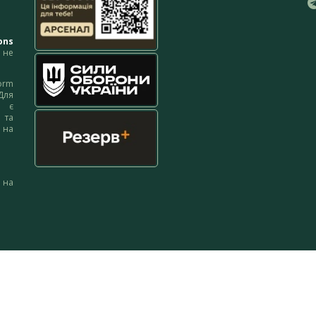
ons
не
orm
Для
м є
 та
 на
 на