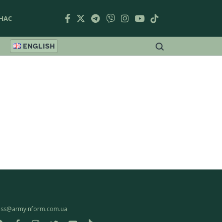
НАС
ENGLISH
ess@armyinform.com.ua