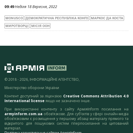
09:49
Неділя 18 Вересня, 2022
MONUSCO
ДЕМОКРАТИЧНА РЕСПУБЛІКА КОНГО
МАРКОС ДА КОСТА
МИРОТВОРЦІ
МІСІЯ ООН
© 2018 - 2026, ІНФОРМАЦІЙНЕ АГЕНТСТВО,
Міністерство оборони України
Контент доступний за ліцензією
Creative Commons Attribution 4.0
International license
якщо не зазначено інше.
При використанні контенту з сайту АрміяInform посилання на
armyinform.com.ua
обов’язкове. Для суб’єктів у сфері онлайн-медіа
обов’язковим є розміщення у першому абзаці матеріалу прямого та
відкритого для пошукових систем гіперпосилання на цитований
матеріал.
Політика користування сайтом АрміяInform