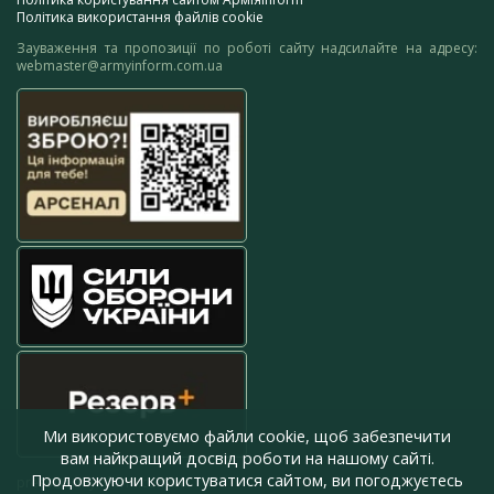
Політика використання файлів cookie
Зауваження та пропозиції по роботі сайту надсилайте на адресу:
webmaster@armyinform.com.ua
Ми використовуємо файли cookie, щоб забезпечити
вам найкращий досвід роботи на нашому сайті.
Продовжуючи користуватися сайтом, ви погоджуєтесь
press@armyinform.com.ua