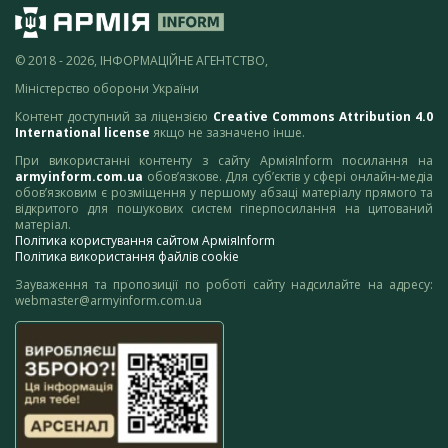
© 2018 - 2026, ІНФОРМАЦІЙНЕ АГЕНТСТВО,
Міністерство оборони України
Контент доступний за ліцензією
Creative Commons Attribution 4.0
International license
якщо не зазначено інше.
При використанні контенту з сайту АрміяInform посилання на
armyinform.com.ua
обов’язкове. Для суб’єктів у сфері онлайн-медіа
обов’язковим є розміщення у першому абзаці матеріалу прямого та
відкритого для пошукових систем гіперпосилання на цитований
матеріал.
Політика користування сайтом АрміяInform
Політика використання файлів cookie
Зауваження та пропозиції по роботі сайту надсилайте на адресу:
webmaster@armyinform.com.ua