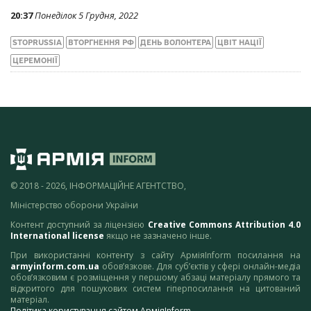
20:37
Понеділок 5 Грудня, 2022
STOPRUSSIA
ВТОРГНЕННЯ РФ
ДЕНЬ ВОЛОНТЕРА
ЦВІТ НАЦІЇ
ЦЕРЕМОНІЇ
© 2018 - 2026, ІНФОРМАЦІЙНЕ АГЕНТСТВО,
Міністерство оборони України
Контент доступний за ліцензією
Creative Commons Attribution 4.0
International license
якщо не зазначено інше.
При використанні контенту з сайту АрміяInform посилання на
armyinform.com.ua
обов’язкове. Для суб’єктів у сфері онлайн-медіа
обов’язковим є розміщення у першому абзаці матеріалу прямого та
відкритого для пошукових систем гіперпосилання на цитований
матеріал.
Політика користування сайтом АрміяInform