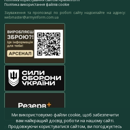
Політика використання файлів cookie
Зауваження та пропозиції по роботі сайту надсилайте на адресу:
webmaster@armyinform.com.ua
Ми використовуємо файли cookie, щоб забезпечити
вам найкращий досвід роботи на нашому сайті.
Продовжуючи користуватися сайтом, ви погоджуєтесь
press@armyinform.com.ua