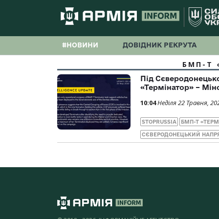
#НОВИНИ
ДОВІДНИК РЕКРУТА
БМП-Т 
Під Сєверодонецько
«Термінатор» – Мін
10:04
Неділя 22 Травня, 20
STOPRUSSIA
БМП-Т «ТЕРМ
СЄВЕРОДОНЕЦЬКИЙ НАПР