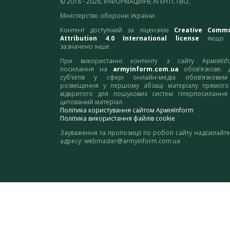
© 2018 - 2026, ІНФОРМАЦІЙНЕ АГЕНТСТВО,
Міністерство оборони України
Контент доступний за ліцензією
Creative Comm
Attribution 4.0 International license
якщо 
зазначено інше.
При використанні контенту з сайту АрміяInf
посилання на
armyinform.com.ua
обов’язкове. 
суб’єктів у сфері онлайн-медіа обов’язкови
розміщення у першому абзаці матеріалу прямого
відкритого для пошукових систем гіперпосилання
цитований матеріал.
Політика користування сайтом АрміяInform
Політика використання файлів cookie
Зауваження та пропозиції по роботі сайту надсилайте
адресу:
webmaster@armyinform.com.ua