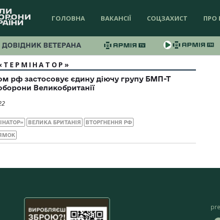
ГОЛОВНА
ВАКАНСІЇ
СОЦЗАХИСТ
ПРО 
ДОВІДНИК ВЕТЕРАНА
«ТЕРМІНАТОР»
м рф застосовує єдину діючу групу БМП-Т
оборони Великобританії
22
ІНАТОР»
ВЕЛИКА БРИТАНІЯ
ВТОРГНЕННЯ РФ
ЯМОК
pr