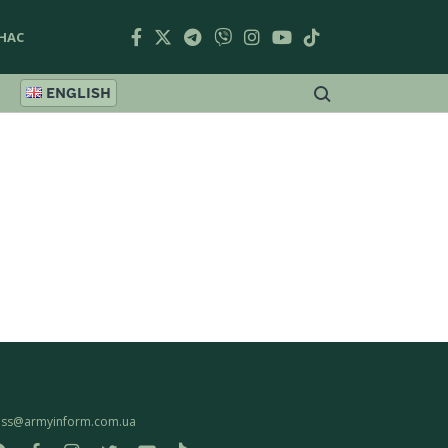
НАС
ENGLISH
ess@armyinform.com.ua