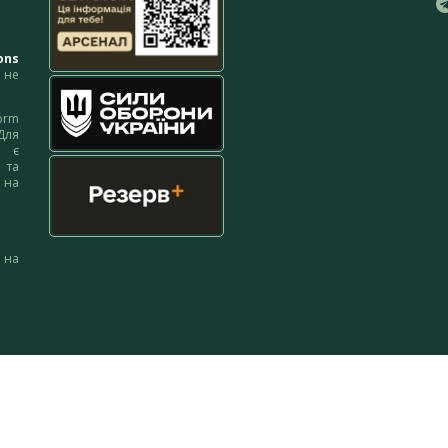
ons
не
orm
Для
м є
 та
 на
 на