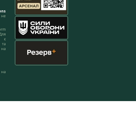
ons
не
orm
Для
м є
 та
 на
 на