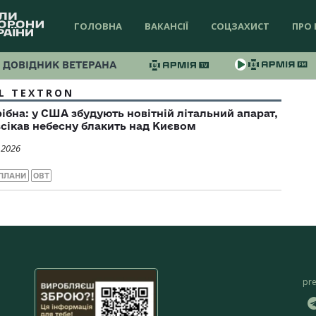
ГОЛОВНА
ВАКАНСІЇ
СОЦЗАХИСТ
ПРО 
ДОВІДНИК ВЕТЕРАНА
L TEXTRON
ібна: у США збудують новітній літальний апарат,
сікав небесну блакить над Києвом
 2026
ПЛАНИ
ОВТ
pr