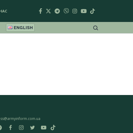
НАС
ENGLISH
ess@armyinform.com.ua