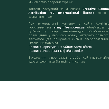
Міністерство оборони України
Контент доступний за ліцензією
Creative Comm
Attribution 4.0 International license
якщо 
зазначено інше.
При використанні контенту з сайту АрміяInf
посилання на
armyinform.com.ua
обов’язкове. 
суб’єктів у сфері онлайн-медіа обов’язкови
розміщення у першому абзаці матеріалу прямого
відкритого для пошукових систем гіперпосилання
цитований матеріал.
Політика користування сайтом АрміяInform
Політика використання файлів cookie
Зауваження та пропозиції по роботі сайту надсилайте
адресу:
webmaster@armyinform.com.ua