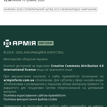
AURORA 2026
ГЕНЕРАЛЬНИЙ ШТАБ ЗСУ
МІЖНАРОДНІ НАВЧАННЯ
© 2018 - 2026, ІНФОРМАЦІЙНЕ АГЕНТСТВО,
Міністерство оборони України
Контент доступний за ліцензією
Creative Commons Attribution 4.0
International license
якщо не зазначено інше.
При використанні контенту з сайту АрміяInform посилання на
armyinform.com.ua
обов’язкове. Для суб’єктів у сфері онлайн-медіа
обов’язковим є розміщення у першому абзаці матеріалу прямого та
відкритого для пошукових систем гіперпосилання на цитований
матеріал.
Політика користування сайтом АрміяInform
Політика використання файлів cookie
Зауваження та пропозиції по роботі сайту надсилайте на адресу: