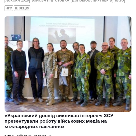
AURORA 2026
БОЙОВА ПІДГОТОВКА
ДОПОМОГА ПАРТНЕРІВ
НАТО
НГУ
ШВЕЦІЯ
«Український досвід викликав інтерес»: ЗСУ
презентували роботу військових медіа на
міжнародних навчаннях
12:50
Неділя 10 Травня, 2026