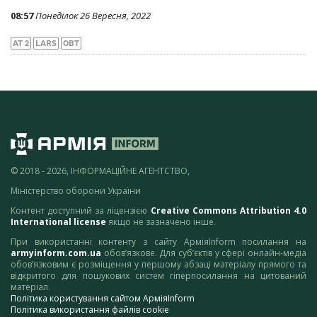
08:57
Понеділок 26 Вересня, 2022
AT 2
LARS
ОВТ
© 2018 - 2026, ІНФОРМАЦІЙНЕ АГЕНТСТВО,
Міністерство оборони України
Контент доступний за ліцензією
Creative Commons Attribution 4.0
International license
якщо не зазначено інше.
При використанні контенту з сайту АрміяInform посилання на
armyinform.com.ua
обов’язкове. Для суб’єктів у сфері онлайн-медіа
обов’язковим є розміщення у першому абзаці матеріалу прямого та
відкритого для пошукових систем гіперпосилання на цитований
матеріал.
Політика користування сайтом АрміяInform
Політика використання файлів cookie