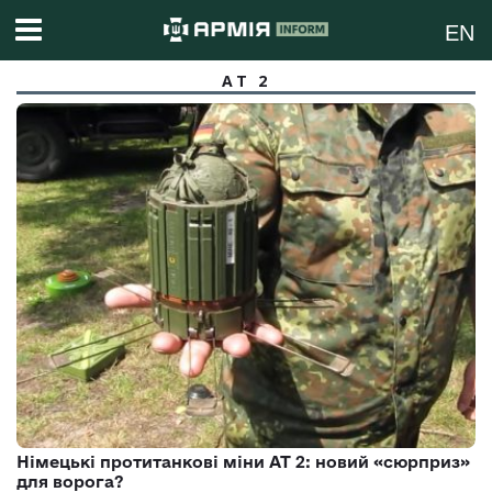
EN
AT 2
Німецькі протитанкові міни АТ 2: новий «сюрприз»
для ворога?