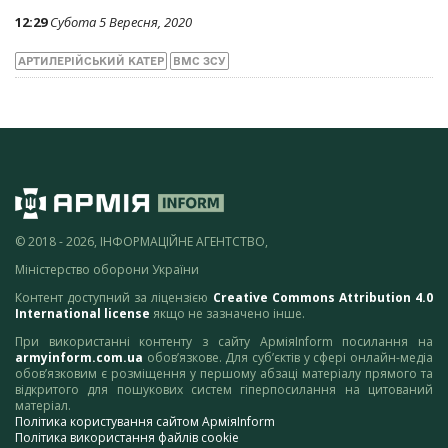
12:29
Субота 5 Вересня, 2020
АРТИЛЕРІЙСЬКИЙ КАТЕР
ВМС ЗСУ
© 2018 - 2026, ІНФОРМАЦІЙНЕ АГЕНТСТВО,
Міністерство оборони України
Контент доступний за ліцензією
Creative Commons Attribution 4.0
International license
якщо не зазначено інше.
При використанні контенту з сайту АрміяInform посилання на
armyinform.com.ua
обов’язкове. Для суб’єктів у сфері онлайн-медіа
обов’язковим є розміщення у першому абзаці матеріалу прямого та
відкритого для пошукових систем гіперпосилання на цитований
матеріал.
Політика користування сайтом АрміяInform
Політика використання файлів cookie