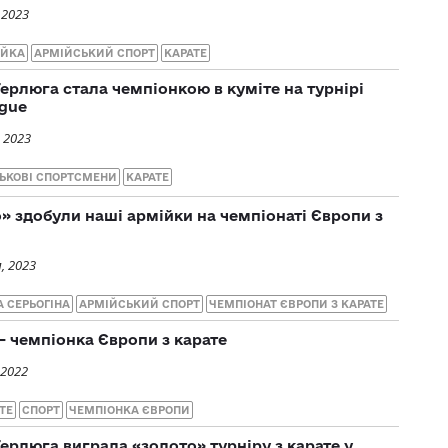
 2023
ІЙКА
АРМІЙСЬКИЙ СПОРТ
КАРАТЕ
ерлюга стала чемпіонкою в куміте на турнірі
ague
 2023
ЬКОВІ СПОРТСМЕНИ
КАРАТЕ
о» здобули наші армійки на чемпіонаті Європи з
, 2023
А СЕРЬОГІНА
АРМІЙСЬКИЙ СПОРТ
ЧЕМПІОНАТ ЄВРОПИ З КАРАТЕ
 чемпіонка Європи з карате
 2022
ТЕ
СПОРТ
ЧЕМПІОНКА ЄВРОПИ
ерлюга виграла «золото» турніру з карате у