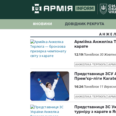
#НОВИНИ
ДОВІДНИК РЕКРУТА
АНЖЕЛ
Армійка Анжеліка Т
карате
12:19
Понеділок 30 Жовтня
АНЖЕЛІКА ТЕРЛЮГА
АРМ
Представниця ЗСУ А
Прем’єр-ліги Karate
16:24
Понеділок 11 Вересня
АНЖЕЛІКА ТЕРЛЮГА
АРМІ
Представниця ЗС Ук
турніру з карате в Я