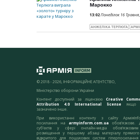
Марокко
13:02
Понеділок 16 Травня,
АНЖЕЛІКА ТЕРЛЮГА
АРМ
© 2018 - 2026, ІНФОРМАЦІЙНЕ АГЕНТСТВО,
Міністерство оборони України
Контент доступний за ліцензією
Creative Comm
Attribution 4.0 International license
якщо 
зазначено інше.
При використанні контенту з сайту АрміяInf
посилання на
armyinform.com.ua
обов’язкове. 
суб’єктів у сфері онлайн-медіа обов’язкови
розміщення у першому абзаці матеріалу прямого
відкритого для пошукових систем гіперпосилання