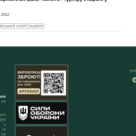
 2022
ІЙСЬКИЙ СПОРТ
КАРАТЕ
pr
ons
не
orm
Для
м є
 та
 на