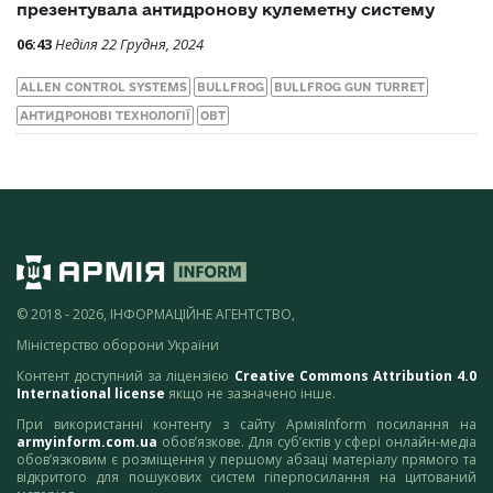
презентувала антидронову кулеметну систему
06:43
Неділя 22 Грудня, 2024
ALLEN CONTROL SYSTEMS
BULLFROG
BULLFROG GUN TURRET
АНТИДРОНОВІ ТЕХНОЛОГІЇ
ОВТ
© 2018 - 2026, ІНФОРМАЦІЙНЕ АГЕНТСТВО,
Міністерство оборони України
Контент доступний за ліцензією
Creative Commons Attribution 4.0
International license
якщо не зазначено інше.
При використанні контенту з сайту АрміяInform посилання на
armyinform.com.ua
обов’язкове. Для суб’єктів у сфері онлайн-медіа
обов’язковим є розміщення у першому абзаці матеріалу прямого та
відкритого для пошукових систем гіперпосилання на цитований