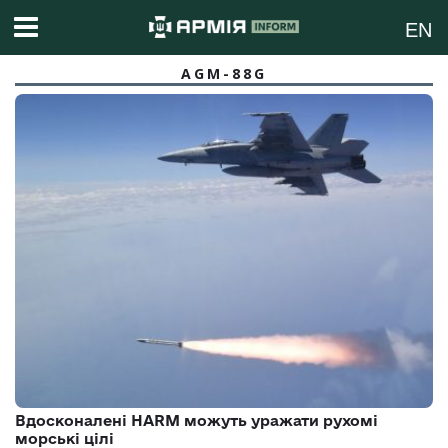
EN
AGM-88G
Вдосконалені HARM можуть уражати рухомі
морські цілі