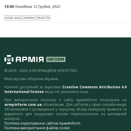
13:05
Понеділок 12 Грудня, 2022
AGM-88G
HARM
РАКЕТИ
© 2018 - 2026, ІНФОРМАЦІЙНЕ АГЕНТСТВО,
Міністерство оборони України
Контент доступний за ліцензією
Creative Commons Attribution 4.0
International license
якщо не зазначено інше.
При використанні контенту з сайту АрміяInform посилання на
armyinform.com.ua
обов’язкове. Для суб’єктів у сфері онлайн-медіа
обов’язковим є розміщення у першому абзаці матеріалу прямого та
відкритого для пошукових систем гіперпосилання на цитований
матеріал.
Політика користування сайтом АрміяInform
Політика використання файлів cookie