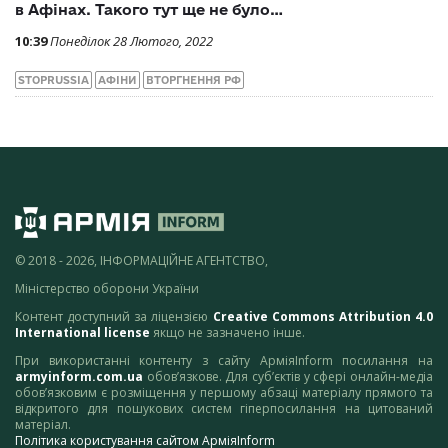
в Афінах. Такого тут ще не було…
10:39
Понеділок 28 Лютого, 2022
STOPRUSSIA
АФІНИ
ВТОРГНЕННЯ РФ
© 2018 - 2026, ІНФОРМАЦІЙНЕ АГЕНТСТВО,
Міністерство оборони України
Контент доступний за ліцензією
Creative Commons Attribution 4.0
International license
якщо не зазначено інше.
При використанні контенту з сайту АрміяInform посилання на
armyinform.com.ua
обов’язкове. Для суб’єктів у сфері онлайн-медіа
обов’язковим є розміщення у першому абзаці матеріалу прямого та
відкритого для пошукових систем гіперпосилання на цитований
матеріал.
Політика користування сайтом АрміяInform