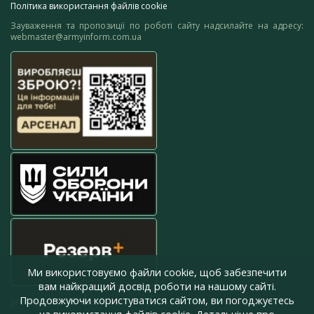
Політика використання файлів cookie
Зауваження та пропозиції по роботі сайту надсилайте на адресу:
webmaster@armyinform.com.ua
Ми використовуємо файли cookie, щоб забезпечити
вам найкращий досвід роботи на нашому сайті.
Продовжуючи користуватися сайтом, ви погоджуєтесь
press@armyinform.com.ua