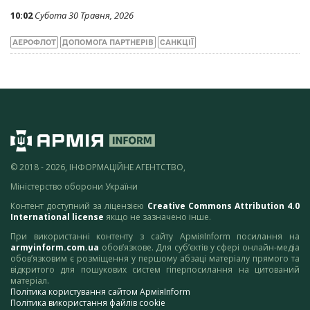
10:02
Субота 30 Травня, 2026
АЕРОФЛОТ
ДОПОМОГА ПАРТНЕРІВ
САНКЦІЇ
© 2018 - 2026, ІНФОРМАЦІЙНЕ АГЕНТСТВО,
Міністерство оборони України
Контент доступний за ліцензією
Creative Commons Attribution 4.0
International license
якщо не зазначено інше.
При використанні контенту з сайту АрміяInform посилання на
armyinform.com.ua
обов’язкове. Для суб’єктів у сфері онлайн-медіа
обов’язковим є розміщення у першому абзаці матеріалу прямого та
відкритого для пошукових систем гіперпосилання на цитований
матеріал.
Політика користування сайтом АрміяInform
Політика використання файлів cookie