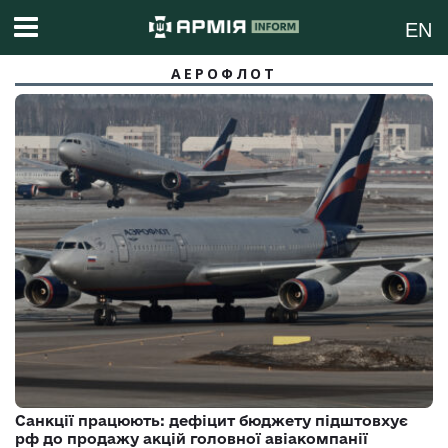
EN
АЕРОФЛОТ
Санкції працюють: дефіцит бюджету підштовхує
рф до продажу акцій головної авіакомпанії