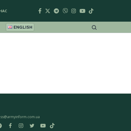
НАС
ENGLISH
ess@armyinform.com.ua