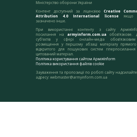
Міністерство оборони України
Контент доступний за ліцензією
Creative Comm
Attribution 4.0 International license
якщо 
зазначено інше.
При використанні контенту з сайту АрміяInf
посилання на
armyinform.com.ua
обов’язкове. 
суб’єктів у сфері онлайн-медіа обов’язкови
розміщення у першому абзаці матеріалу прямого
відкритого для пошукових систем гіперпосилання
цитований матеріал.
Політика користування сайтом АрміяInform
Політика використання файлів cookie
Зауваження та пропозиції по роботі сайту надсилайте
адресу:
webmaster@armyinform.com.ua