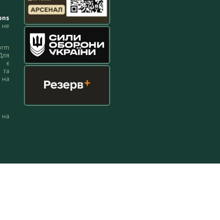
ons
не
orm
Для
м є
 та
 на
 на