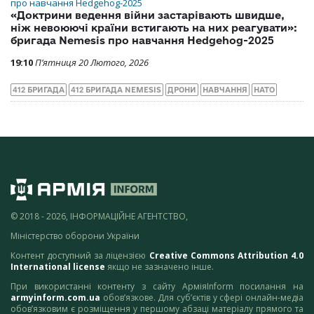
«Доктрини ведення війни застарівають швидше,
ніж невоюючі країни встигають на них реагувати»:
бригада Nemesis про навчання Hedgehog-2025
19:10
П’ятниця 20 Лютого, 2026
412 БРИГАДА
412 БРИГАДА NEMESIS
ДРОНИ
НАВЧАННЯ
НАТО
© 2018 - 2026, ІНФОРМАЦІЙНЕ АГЕНТСТВО,
Міністерство оборони України
Контент доступний за ліцензією
Creative Commons Attribution 4.0
International license
якщо не зазначено інше.
При використанні контенту з сайту АрміяInform посилання на
armyinform.com.ua
обов’язкове. Для суб’єктів у сфері онлайн-медіа
обов’язковим є розміщення у першому абзаці матеріалу прямого та