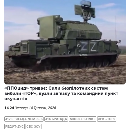
«ППОцид» триває: Сили безпілотних систем
вибили «ТОР», вузли зв’язку та командний пункт
окупантів
14:24
Четвер 14 Травня, 2026
412 БРИГАДА NEMESIS
414 БРИГАДА
MIDDLE STRIKE
ЗРК «ТОР»
РЕДУТ-2УС
СБС ЗСУ