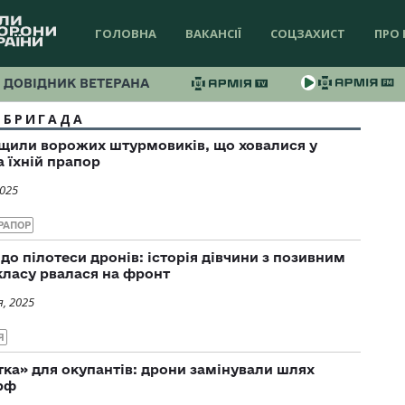
ГОЛОВНА
ВАКАНСІЇ
СОЦЗАХИСТ
ПРО 
ДОВІДНИК ВЕТЕРАНА
 БРИГАДА
ищили ворожих штурмовиків, що ховалися у
а їхній прапор
2025
РАПОР
до пілотеси дронів: історія дівчини з позивним
 класу рвалася на фронт
, 2025
Я
ка» для окупантів: дрони замінували шлях
 рф