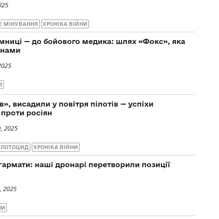
025
Е МІНУВАННЯ
ХРОНІКА ВІЙНИ
амниці — до бойового медика: шлях «Фокс», яка
онами
2025
Я
», висадили у повітря пілотів — успіхи
 проти росіян
, 2025
ІЛОТОЦИД
ХРОНІКА ВІЙНИ
 гармати: наші дронарі перетворили позиції
, 2025
НИ