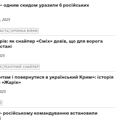
— одним скидом уразили 6 російських
, 2025
АСТЬ
ХРОНІКА ВІЙНИ
рів: як снайпер «Сміх» довів, що для ворога
стані
025
Я
ПІХОТНИЙ СНАЙПЕР
там і повернутися в український Крим»: історія
м «Жарік»
2025
Я
 — російському командуванню встановили
і