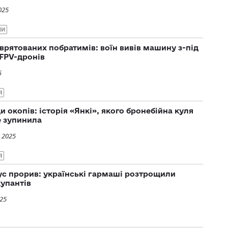
025
НИ
 врятованих побратимів: воїн вивів машину з-під
FPV-дронів
5
Я
окопів: історія «Янкі», якого бронебійна куля
е зупинила
 2025
Я
ус прорив: українські гармаші розтрощили
купантів
025