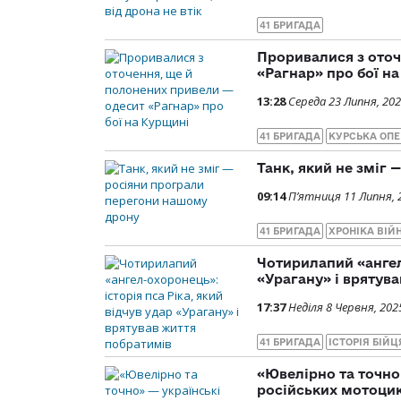
41 БРИГАДА
Проривалися з оточ
«Рагнар» про бої н
13:28
Середа 23 Липня, 20
41 БРИГАДА
КУРСЬКА ОПЕ
Танк, який не зміг
09:14
П’ятниця 11 Липня, 
41 БРИГАДА
ХРОНІКА ВІЙ
Чотирилапий «ангел-
«Урагану» і врятув
17:37
Неділя 8 Червня, 202
41 БРИГАДА
ІСТОРІЯ БІЙЦ
«Ювелірно та точно
російських мотоцик