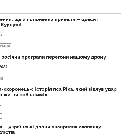
ення, ще й полонених привели — одесит
а Курщині
25
РАЦІЯ
 — росіяни програли перегони нашому дрону
2025
НИ
охоронець»: історія пса Ріка, який відчув удар
ав життя побратимів
5
Я
» — українські дрони «накрили» схованку
лістів