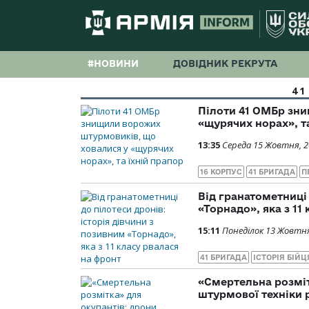
#НОВИНИ
ДОВІДНИК РЕКРУТА
41
Пілоти 41 ОМБр зн
«щурячих норах», т
13:35
Середа 15 Жовтня, 
16 КОРПУС
41 БРИГАДА
П
Від гранатометниці 
«Торнадо», яка з 11
15:11
Понеділок 13 Жовтня
41 БРИГАДА
ІСТОРІЯ БІЙЦ
«Смертельна розміт
штурмової техніки