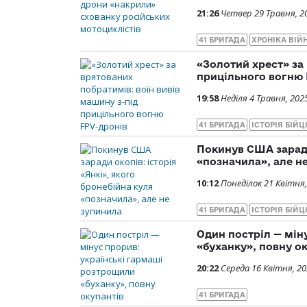
21:26
Четвер 29 Травня, 2
41 БРИГАДА
ХРОНІКА ВІЙ
«Золотий хрест» за
прицільного вогню 
19:58
Неділя 4 Травня, 202
41 БРИГАДА
ІСТОРІЯ БІЙЦ
Покинув США заради 
«позначила», але н
10:12
Понеділок 21 Квітня,
41 БРИГАДА
ІСТОРІЯ БІЙЦ
Один постріл — мін
«буханку», повну о
20:22
Середа 16 Квітня, 2
41 БРИГАДА