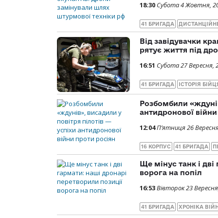
18:30
Субота 4 Жовтня, 2
41 БРИГАДА
ДИСТАНЦІЙН
Від завідувачки кр
рятує життя під др
16:51
Субота 27 Вересня, 
41 БРИГАДА
ІСТОРІЯ БІЙЦ
Розбомбили «ждунів
антидронової війни
12:04
П’ятниця 26 Вересня
16 КОРПУС
41 БРИГАДА
П
Ще мінус танк і дві
ворога на попіл
16:53
Вівторок 23 Вересня
41 БРИГАДА
ХРОНІКА ВІЙ