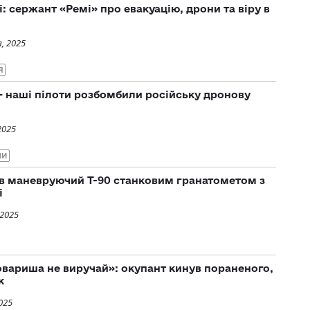
: сержант «Ремі» про евакуацію, дрони та віру в
, 2025
Я
 наші пілоти розбомбили російську дронову
2025
НИ
в маневруючий Т-90 станковим гранатометом з
і
 2025
овариша не виручай»: окупант кинув пораненого,
к
025