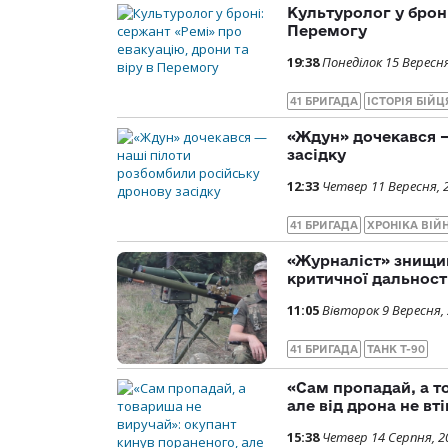
Культуролог у броні
Перемогу
19:38
Понеділок 15 Вересня
41 БРИГАДА
ІСТОРІЯ БІЙЦ
«Ждун» дочекався —
засідку
12:33
Четвер 11 Вересня, 
41 БРИГАДА
ХРОНІКА ВІЙ
«Журналіст» знищи
критичної дальност
11:05
Вівторок 9 Вересня,
41 БРИГАДА
ТАНК Т-90
«Сам пропадай, а т
але від дрона не вті
15:38
Четвер 14 Серпня, 2