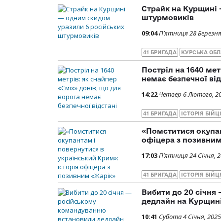
Страйк на Курщині 
штурмовиків
09:04
П’ятниця 28 Березня
41 БРИГАДА
КУРСЬКА ОБЛ
Постріл на 1640 мет
немає безпечної від
14:22
Четвер 6 Лютого, 2
41 БРИГАДА
ІСТОРІЯ БІЙЦ
«Помститися окупан
офіцера з позивни
17:03
П’ятниця 24 Січня, 
41 БРИГАДА
ІСТОРІЯ БІЙЦ
Вибити до 20 січня
дедлайн на Курщин
10:41
Субота 4 Січня, 2025