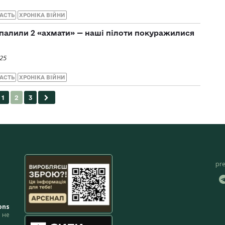
АСТЬ
ХРОНІКА ВІЙНИ
палили 2 «ахмати» — наші пілоти покуражилися
025
АСТЬ
ХРОНІКА ВІЙНИ
pr
ons
не