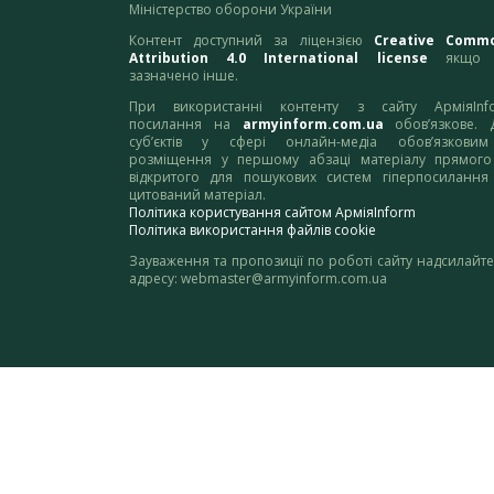
Міністерство оборони України
Контент доступний за ліцензією
Creative Comm
Attribution 4.0 International license
якщо 
зазначено інше.
При використанні контенту з сайту АрміяInf
посилання на
armyinform.com.ua
обов’язкове. 
суб’єктів у сфері онлайн-медіа обов’язкови
розміщення у першому абзаці матеріалу прямого
відкритого для пошукових систем гіперпосилання
цитований матеріал.
Політика користування сайтом АрміяInform
Політика використання файлів cookie
Зауваження та пропозиції по роботі сайту надсилайте
адресу:
webmaster@armyinform.com.ua