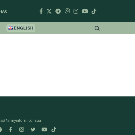
НАС
ENGLISH
ess@armyinform.com.ua