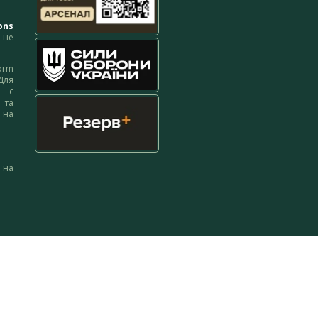
ons
не
orm
Для
м є
 та
 на
 на