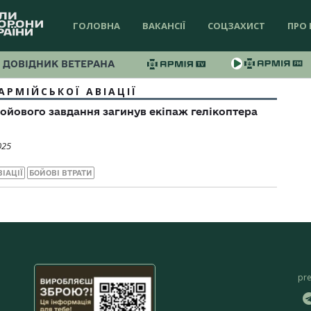
ГОЛОВНА
ВАКАНСІЇ
СОЦЗАХИСТ
ПРО 
ДОВІДНИК ВЕТЕРАНА
АРМІЙСЬКОЇ АВІАЦІЇ
бойового завдання загинув екіпаж гелікоптера
025
ВІАЦІЇ
БОЙОВІ ВТРАТИ
pr