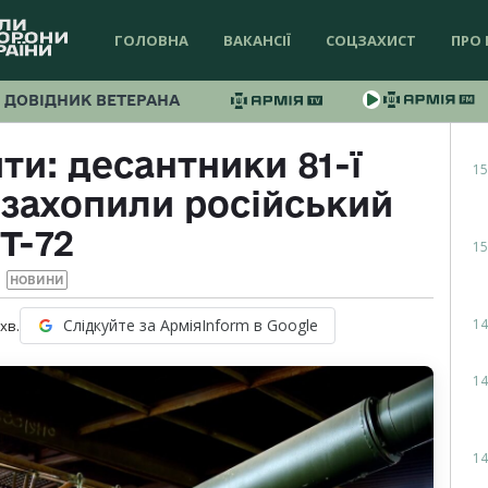
ГОЛОВНА
ВАКАНСІЇ
СОЦЗАХИСТ
ПРО 
ДОВІДНИК ВЕТЕРАНА
ти: десантники 81-ї
15
 захопили російський
Т-72
15
НОВИНИ
14
Слідкуйте за АрміяInform в Google
хв.
14
14