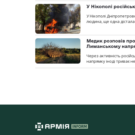
У Нікополі російсь
У Нікополі Дніпропетровс
людина, ще одна дістала
Медик розповів про
Лиманському напр
Через активність російс
напрямку іноді триває не