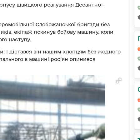
орпусу швидкого реагування Десантно-
аеромобільної Слобожанської бригади без
иків, екіпаж покинув бойову машину, коли
ого наступу.
. І дістався він нашим хлопцям без жодного
к пального в машині росіян опинився