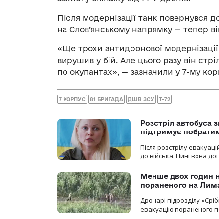
Після модернізації танк повернувся д
на Слов’янському напрямку — тепер ві
«Ще трохи антидронової модернізації 
вирушив у бій. Але цього разу він ст
по окупантах», — зазначили у 7-му ко
7 КОРПУС
81 БРИГАДА
ДШВ ЗСУ
Т-72
Розстріл автобуса з
підтримує побрати
Після розстрілу евакуацій
до війська. Нині вона д
Менше двох годин 
пораненого на Лим
Дронарі підрозділу «Срі
евакуацію пораненого п