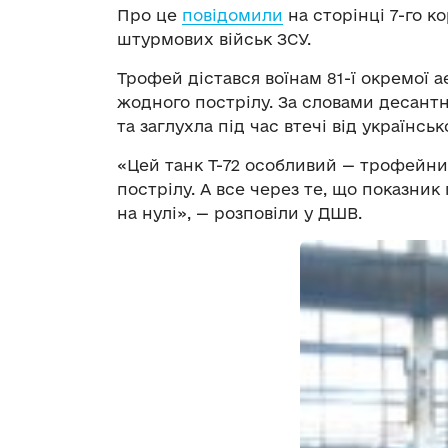
Про це
повідомили
на сторінці 7-го к
штурмових військ ЗСУ.
Трофей дістався воїнам 81-ї окремої 
жодного пострілу. За словами десантн
та заглухла під час втечі від українськ
«Цей танк Т-72 особливий — трофейний
пострілу. А все через те, що показни
на нулі», — розповіли у ДШВ.