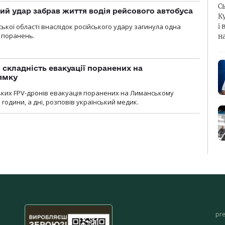
С
кий удар забрав життя водія рейсового автобуса
К
ької області внаслідок російського удару загинула одна
і 
 поранень.
н
 складність евакуації поранених на
ямку
ьких FPV-дронів евакуація поранених на Лиманському
 години, а дні, розповів український медик.
pr