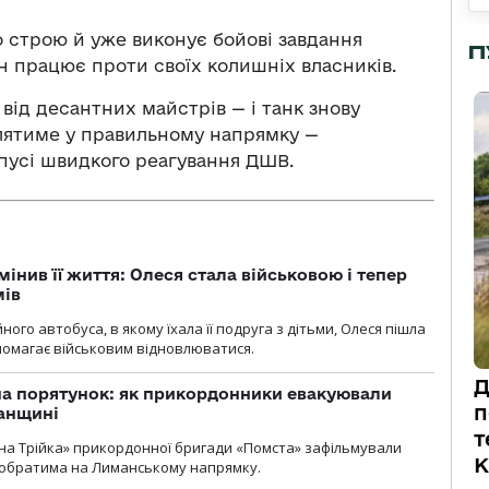
о строю й уже виконує бойові завдання
П
н працює проти своїх колишніх власників.
від десантних майстрів — і танк знову
рілятиме у правильному напрямку —
рпусі швидкого реагування ДШВ.
мінив її життя: Олеся стала військовою і тепер
мів
ного автобуса, в якому їхала її подруга з дітьми, Олеся пішла
опомагає військовим відновлюватися.
Д
на порятунок: як прикордонники евакуювали
п
анщині
т
бна Трійка» прикордонної бригади «Помста» зафільмували
К
обратима на Лиманському напрямку.