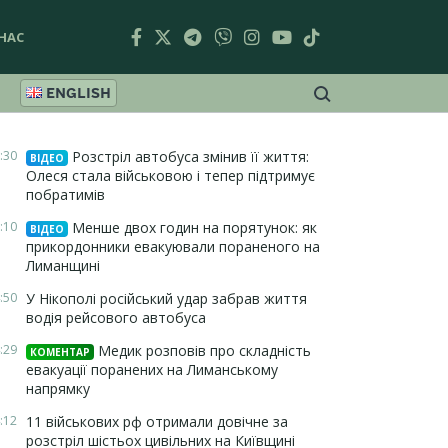
НАС
ENGLISH
:30
Розстріл автобуса змінив її життя:
ВІДЕО
Олеся стала військовою і тепер підтримує
побратимів
:10
Менше двох годин на порятунок: як
ВІДЕО
прикордонники евакуювали пораненого на
Лиманщині
:50
У Нікополі російський удар забрав життя
водія рейсового автобуса
:29
Медик розповів про складність
КОМЕНТАР
евакуації поранених на Лиманському
напрямку
:12
11 військових рф отримали довічне за
розстріл шістьох цивільних на Київщині