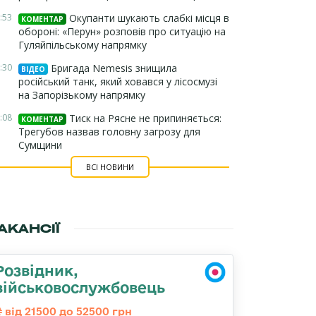
:53
Окупанти шукають слабкі місця в
КОМЕНТАР
обороні: «Перун» розповів про ситуацію на
Гуляйпільському напрямку
:30
Бригада Nemesis знищила
ВІДЕО
російський танк, який ховався у лісосмузі
на Запорізькому напрямку
:08
Тиск на Рясне не припиняється:
КОМЕНТАР
Трегубов назвав головну загрозу для
Сумщини
ВСІ НОВИНИ
АКАНСІЇ
Розвідник,
військовослужбовець
від 21500 до 52500 грн