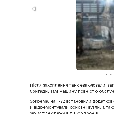
Після захоплення танк евакуювали, за
бригади. Там машину повністю обслуж
Зокрема, на Т-72 встановили додатко
й відремонтували основні вузли, а т
захисту екіпажу від FPV-дронів.