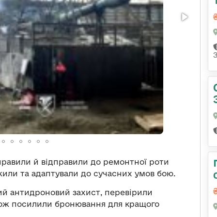
правили й відправили до ремонтної роти
или та адаптували до сучасних умов бою.
вий антидроновий захист, перевірили
акож посилили бронювання для кращого