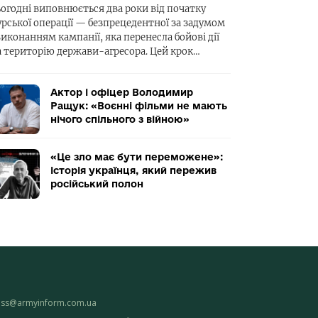
ьогодні виповнюється два роки від початку
урської операції — безпрецедентної за задумом
виконанням кампанії, яка перенесла бойові дії
а територію держави-агресора. Цей крок…
Актор і офіцер Володимир
Ращук: «Воєнні фільми не мають
нічого спільного з війною»
«Це зло має бути переможене»:
історія українця, який пережив
російський полон
ess@armyinform.com.ua