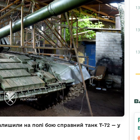
13
13
13
В
 залишили на полі бою справний танк Т-72 — у