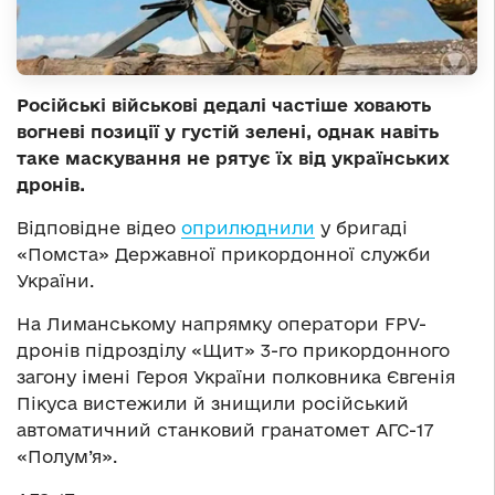
Російські військові дедалі частіше ховають
вогневі позиції у густій зелені, однак навіть
таке маскування не рятує їх від українських
дронів.
Відповідне відео
оприлюднили
у бригаді
«Помста» Державної прикордонної служби
України.
На Лиманському напрямку оператори FPV-
дронів підрозділу «Щит» 3-го прикордонного
загону імені Героя України полковника Євгенія
Пікуса вистежили й знищили російський
автоматичний станковий гранатомет АГС-17
«Полум’я».