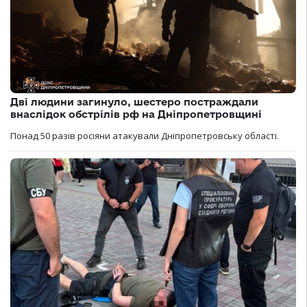
Дві людини загинуло, шестеро постраждали
внаслідок обстрілів рф на Дніпропетровщині
Понад 50 разів росіяни атакували Дніпропетровську області.