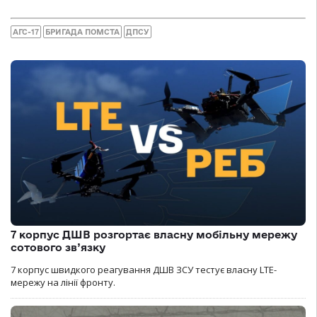
АГС-17
БРИГАДА ПОМСТА
ДПСУ
7 корпус ДШВ розгортає власну мобільну мережу
сотового зв’язку
7 корпус швидкого реагування ДШВ ЗСУ тестує власну LTE-
мережу на лінії фронту.