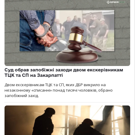
Суд обрав запобіжні заходи двом екскерівникам
ТЦК та СП на Закарпатті
Двом екскерівникам ТЦК та СП, яких ДБР викрило на
незаконному «списанні» понад тисячі чоловіків, обрано
запобіжний захід.