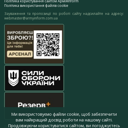
Політика користування сайтом АрміяInform
Політика використання файлів cookie
Зауваження та пропозиції по роботі сайту надсилайте на адресу:
webmaster@armyinform.com.ua
Ми використовуємо файли cookie, щоб забезпечити
вам найкращий досвід роботи на нашому сайті.
Продовжуючи користуватися сайтом, ви погоджуєтесь
press@armyinform.com.ua