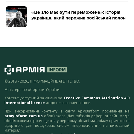
«Це зло має бути переможене»: історія
українця, який пережив російський полон
© 2018 - 2026, ІНФОРМАЦІЙНЕ АГЕНТСТВО,
Міністерство оборони України
Контент доступний за ліцензією
Creative Commons Attribution 4.0
International license
якщо не зазначено інше.
При використанні контенту з сайту АрміяInform посилання на
armyinform.com.ua
обов’язкове. Для суб’єктів у сфері онлайн-медіа
обов’язковим є розміщення у першому абзаці матеріалу прямого та
відкритого для пошукових систем гіперпосилання на цитований
матеріал.