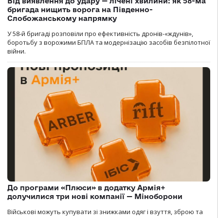
Від виявлення до удару — лічені хвилини: як 58-ма
бригада нищить ворога на Південно-
Слобожанському напрямку
У 58-й бригаді розповіли про ефективність дронів-«ждунів»,
боротьбу з ворожими БПЛА та модернізацію засобів безпілотної
війни.
До програми «Плюси» в додатку Армія+
долучилися три нові компанії — Міноборони
Військові можуть купувати зі знижками одяг і взуття, зброю та