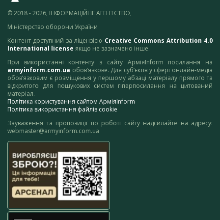
© 2018 - 2026, ІНФОРМАЦІЙНЕ АГЕНТСТВО,
Міністерство оборони України
Контент доступний за ліцензією
Creative Commons Attribution 4.0
International license
якщо не зазначено інше.
При використанні контенту з сайту АрміяInform посилання на
armyinform.com.ua
обов’язкове. Для суб’єктів у сфері онлайн-медіа
обов’язковим є розміщення у першому абзаці матеріалу прямого та
відкритого для пошукових систем гіперпосилання на цитований
матеріал.
Політика користування сайтом АрміяInform
Політика використання файлів cookie
Зауваження та пропозиції по роботі сайту надсилайте на адресу:
webmaster@armyinform.com.ua