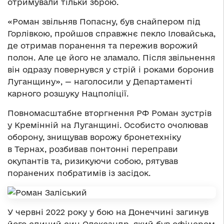
отримували тільки зброю.
«Роман звільняв Попасну, був снайпером під
Горлівкою, пройшов справжнє пекло Іловайська,
де отримав поранення та пережив ворожий
полон. Але це його не зламало. Після звільнення
він одразу повернувся у стрій і роками боронив
Луганщину», — наголосили у Департаменті
карного розшуку Нацполіції.
Повномасштабне вторгнення РФ Роман зустрів
у Кремінній на Луганщині. Особисто очолював
оборону, знищував ворожу бронетехніку
в Тернах, розбивав понтонні переправи
окупантів та, ризикуючи собою, рятував
поранених побратимів із засідок.
У червні 2022 року у бою на Донеччині загинув
його єдиний син Олександр, який був офіцером