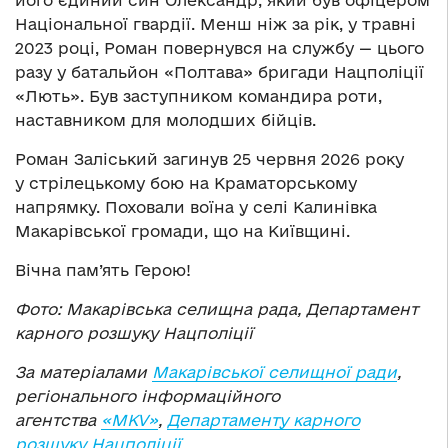
Національної гвардії. Менш ніж за рік, у травні
2023 році, Роман повернувся на службу — цього
разу у батальйон «Полтава» бригади Нацполіції
«Лють». Був заступником командира роти,
наставником для молодших бійців.
Роман Заліський загинув 25 червня 2026 року
у стрілецькому бою на Краматорському
напрямку. Поховали воїна у селі Калинівка
Макарівської громади, що на Київщині.
Вічна пам’ять Герою!
Фото: Макарівська селищна рада, Департамент
карного розшуку Нацполіції
За матеріалами
Макарівської селищної ради
,
регіонального інформаційного
агентства
«MKV»
,
Департаменту карного
розшуку Нацполіції