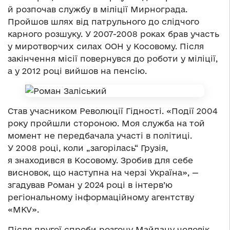
й розпочав службу в міліції Мирнограда.
Пройшов шлях від патрульного до слідчого
карного розшуку. У 2007-2008 роках брав участь
у миротворчих силах ООН у Косовому. Після
закінчення місії повернувся до роботи у міліції,
а у 2012 році вийшов на пенсію.
Став учасником Революції Гідності. «Події 2004
року пройшли стороною. Моя служба на той
момент не передбачала участі в політиці.
У 2008 році, коли „загорілась“ Грузія,
я знаходився в Косовому. Зробив для себе
висновок, що наступна на черзі Україна», —
згадував Роман у 2024 році в інтерв’ю
регіональному інформаційному агентству
«MKV».
Після другої спроби розгону Майдану чоловік