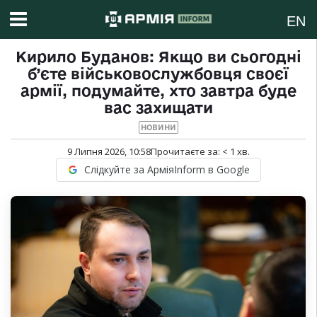
EN
Кирило Буданов: Якщо ви сьогодні
б’єте військовослужбовця своєї
армії, подумайте, хто завтра буде
вас захищати
НОВИНИ
9 Липня 2026, 10:58
Прочитаєте за:
< 1
хв.
Слідкуйте за АрміяInform в Google