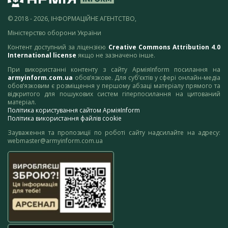
© 2018 - 2026, ІНФОРМАЦІЙНЕ АГЕНТСТВО,
Міністерство оборони України
Контент доступний за ліцензією
Creative Commons Attribution 4.0
International license
якщо не зазначено інше.
При використанні контенту з сайту АрміяInform посилання на
armyinform.com.ua
обов’язкове. Для суб’єктів у сфері онлайн-медіа
обов’язковим є розміщення у першому абзаці матеріалу прямого та
відкритого для пошукових систем гіперпосилання на цитований
матеріал.
Політика користування сайтом АрміяInform
Політика використання файлів cookie
Зауваження та пропозиції по роботі сайту надсилайте на адресу:
webmaster@armyinform.com.ua