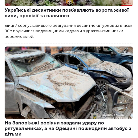
Українські десантники позбавляють ворога живої
сили, провізії та пального
Бійці 7 корпус швидкого реагування десантно-штурмових військ
ЗСУ поділилися видовищними кадрами з ураженнями низки
ворожих цілей.
На Запоріжжі росіяни завдали удару по
рятувальниках, а на Одещині пошкодили автобус з
дітьми