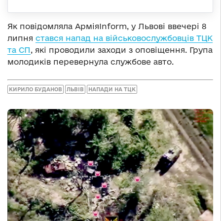
Як повідомляла АрміяInform, у Львові ввечері 8
липня
стався напад на військовослужбовців ТЦК
та СП
, які проводили заходи з оповіщення. Група
молодиків перевернула службове авто.
КИРИЛО БУДАНОВ
ЛЬВІВ
НАПАДИ НА ТЦК