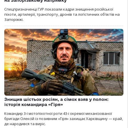
на Запорізькому напрямку
Спецпризначенці ГУР показали кадри знищення російської
піхоти, артилерії, транспорту, дронів та логістичних об’єктів на
Запоріжжі.
Знищив шістьох росіян, а сімох взяв у полон:
історія командира «Гіря»
Командир 3-ї мотопіхотної роти 43-ї окремої механізованої
бригади Олексій із позивним «Гіря» захищає Харківщину — край,
де народився та виріс.