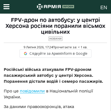
EN
FPV-дрон по автобусу: у центрі
Херсона росіяни поранили вісьмох
цивільних
НОВИНИ
9 Липня 2026, 17:24
Прочитаєте за:
< 1
хв.
Слідкуйте за АрміяInform в Google
Російські війська атакували FPV-дроном
пасажирський автобус у центрі Херсона.
Поранення дістали водій і семеро пасажирів.
Про це
повідомили
в Національній поліції
України.
За даними правоохоронців, атака