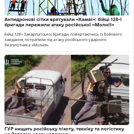
Антидронові сітки врятували «Хамві»: бійці 128-ї
бригади пережили атаку російської «Молнії»
Бійці 128-ї Закарпатської бригади, повертаючись із бойового
завдання, потрапили під атаку російського ударного
безпілотника «Молнія».
ГУР нищать російську піхоту, техніку та логістику