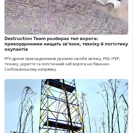
Destruction Team розбирає тил ворога:
прикордонники нищать зв’язок, техніку й логістику
окупантів
FPV-дрони прикордонників уразили засоби зв’язку, РЕБ і РЕР,
техніку, укриття та логістичний хаб ворога на Північно-
Слобожанському напрямку.