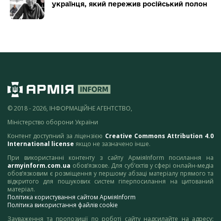
українця, який пережив російський полон
© 2018 - 2026, ІНФОРМАЦІЙНЕ АГЕНТСТВО,
Міністерство оборони України
Контент доступний за ліцензією
Creative Commons Attribution 4.0
International license
якщо не зазначено інше.
При використанні контенту з сайту АрміяInform посилання на
armyinform.com.ua
обов’язкове. Для суб’єктів у сфері онлайн-медіа
обов’язковим є розміщення у першому абзаці матеріалу прямого та
відкритого для пошукових систем гіперпосилання на цитований
матеріал.
Політика користування сайтом АрміяInform
Політика використання файлів cookie
Зауваження та пропозиції по роботі сайту надсилайте на адресу: